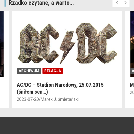
Rzadko czytane, a warto...
ARCHIWUM
RELACJA
AC/DC – Stadion Narodowy, 25.07.2015
M
(śniłem sen…)
2
2023-07-20
Marek J. Śmietański