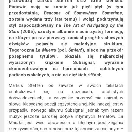
przewodzą Markus Steffen oraz Arno Menses.
o
g
p
y
s
I
n
Panowie mają na koncie już pięć płyt (w tym
przedostatnia,
Beacons of Somewhere Sometime,
k
e
p
n
k
została wydana trzy lata temu) i wciąż podtrzymują
r
styl zapoczątkowany na
The Art of Navigating by the
Stars
(2005), szóstym albumie macierzystej formacji,
na którym po raz pierwszy zamiast prog/thrashowych
dźwięków pojawiły się melodyjne struktury.
Tegoroczna
La Muerta
(pol.
Śmierć
), nieco na przekór
posępnemu tytułowi, okazała się najbardziej
wyciszonym krążkiem Subsignal, wyraźnie
skoncentrowanym na harmoniach i subtelnych
partiach wokalnych, a nie na ciężkich riffach.
Markus Steffen od zawsze w swoich tekstach
centralizował się na uczuciach, osobistych
doświadczeniach, a wszystkie przemyślenia ubierał w
słowa klasycznej poezji egzystencjalnej. Nie inaczej jest w
przypadku nowego albumu Subsignal, jednak tym razem
muzyk jeszcze bardziej dotyka intymnych tematów.
La
Muerta
jest więc opowieścią o błędnym postrzeganiu
rzeczywistości, samotności oraz tęsknocie za minionym –