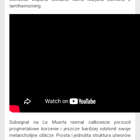
Iamthemorning.
Subsignal na
La Muerta
niemal całkowicie porzucił
progmetalowe korzenie i jeszcze bardziej odsłonił swoje
melancholijne oblicze. Prosta i jednolita struktura utworów