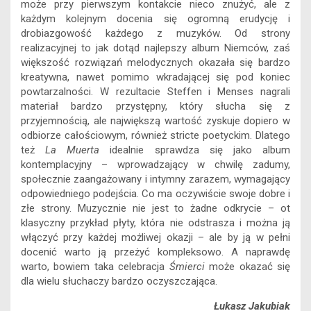
może przy pierwszym kontakcie nieco znużyć, ale z
każdym kolejnym docenia się ogromną erudycję i
drobiazgowość każdego z muzyków. Od strony
realizacyjnej to jak dotąd najlepszy album Niemców, zaś
większość rozwiązań melodycznych okazała się bardzo
kreatywna, nawet pomimo wkradającej się pod koniec
powtarzalności. W rezultacie Steffen i Menses nagrali
materiał bardzo przystępny, który słucha się z
przyjemnością, ale największą wartość zyskuje dopiero w
odbiorze całościowym, również stricte poetyckim. Dlatego
też
La Muerta
idealnie sprawdza się jako album
kontemplacyjny – wprowadzający w chwilę zadumy,
społecznie zaangażowany i intymny zarazem, wymagający
odpowiedniego podejścia. Co ma oczywiście swoje dobre i
złe strony. Muzycznie nie jest to żadne odkrycie – ot
klasyczny przykład płyty, która nie odstrasza i można ją
włączyć przy każdej możliwej okazji – ale by ją w pełni
docenić warto ją przeżyć kompleksowo. A naprawdę
warto, bowiem taka celebracja
Śmierci
może okazać się
dla wielu słuchaczy bardzo oczyszczająca.
Łukasz Jakubiak