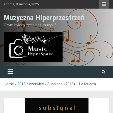
Skip
sobota, 8 sierpnia, 2026
to
content
Muzyczna Hiperprzestrzeń
Czym byłoby życie bez muzyki?
Home
2018
czerwiec
Subsignal (2018) – La Muerta