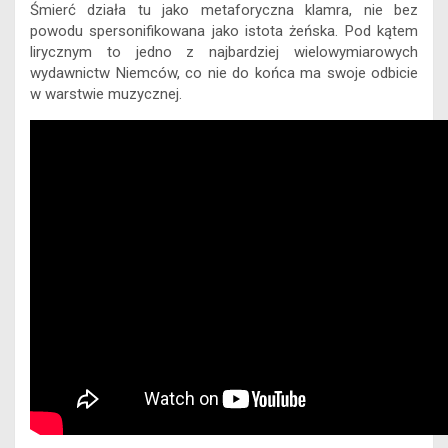
Śmierć działa tu jako metaforyczna klamra, nie bez
powodu spersonifikowana jako istota żeńska. Pod kątem
lirycznym to jedno z najbardziej wielowymiarowych
wydawnictw Niemców, co nie do końca ma swoje odbicie
w warstwie muzycznej.