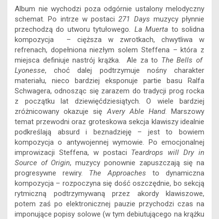
Album nie wychodzi poza odgórnie ustalony melodyczny
schemat. Po intrze w postaci
271 Days
muzycy płynnie
przechodzą do utworu tytułowego
. La Muerta
to solidna
kompozycja – cięższa w zwrotkach, chwytliwa w
refrenach, dopełniona niezłym solem Steffena – która z
miejsca definiuje nastrój krążka. Ale za to
The Bells of
Lyonesse
, choć dalej podtrzymuje nośny charakter
materiału, nieco bardziej eksponuje partie basu Ralfa
Schwagera, odnosząc się zarazem do tradycji prog rocka
z początku lat dziewięćdziesiątych. O wiele bardziej
zróżnicowany okazuje się
Avery Able Hand
. Marszowy
temat przewodni oraz groteskowa sekcja klawiszy idealnie
podkreślają absurd i beznadzieję – jest to bowiem
kompozycja o antywojennej wymowie. Po emocjonalnej
improwizacji Steffena, w postaci
Teardrops will Dry in
Source of Origin
, muzycy ponownie zapuszczają się na
progresywne rewiry.
The Approaches
to dynamiczna
kompozycja – rozpoczyna się dość oszczędnie, bo sekcją
rytmiczną podtrzymywaną przez akordy klawiszowe,
potem zaś po elektronicznej pauzie przychodzi czas na
imponujące popisy solowe (w tym debiutującego na krążku