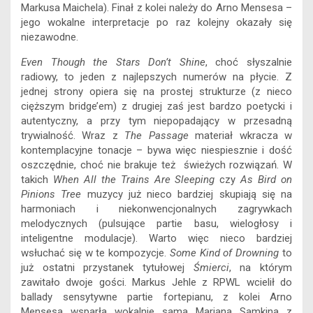
Markusa Maichela). Finał z kolei należy do Arno Mensesa –
jego wokalne interpretacje po raz kolejny okazały się
niezawodne.
Even Though the Stars Don’t Shine
, choć słyszalnie
radiowy, to jeden z najlepszych numerów na płycie. Z
jednej strony opiera się na prostej strukturze (z nieco
cięższym bridge’em) z drugiej zaś jest bardzo poetycki i
autentyczny, a przy tym niepopadający w przesadną
trywialność. Wraz z
The Passage
materiał wkracza w
kontemplacyjne tonacje – bywa więc niespiesznie i dość
oszczędnie, choć nie brakuje też świeżych rozwiązań. W
takich
When All the Trains Are Sleeping
czy
As Bird on
Pinions Tree
muzycy już nieco bardziej skupiają się na
harmoniach i niekonwencjonalnych zagrywkach
melodycznych (pulsujące partie basu, wielogłosy i
inteligentne modulacje). Warto więc nieco bardziej
wsłuchać się w te kompozycje.
Some Kind of Drowning
to
już ostatni przystanek tytułowej
Śmierci
, na którym
zawitało dwoje gości. Markus Jehle z RPWL wcielił do
ballady sensytywne partie fortepianu, z kolei Arno
Mensesa wsparła wokalnie sama Marjana Samkina z