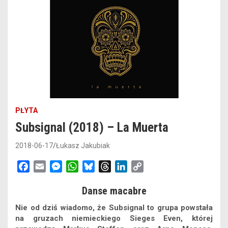
PŁYTA
Subsignal (2018) – La Muerta
2018-06-17
Łukasz Jakubiak
F
E
M
W
B
T
L
C
a
m
e
h
l
h
i
o
Danse macabre
c
a
s
a
u
r
n
p
e
i
s
t
e
e
k
y
Nie od dziś wiadomo, że Subsignal to grupa powstała
b
l
e
s
s
a
e
L
na gruzach niemieckiego Sieges Even, której
o
n
A
k
d
d
i