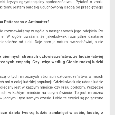
lki kryzys egzystencjalny społeczeństwa… Pytałeś o znaki.
ięki temu jestem bardziej uduchowioną osobą od przeciętnego
na Pattersona z Antimatter?
 Nie rozmawialiśmy w ogóle o następstwach jego odejścia. Po
lne. W ogóle uważam, że jakiekolwiek rozmyślne działanie
iezależne od ludzi. Daje nam je natura, wszechświat, a nie
 ciemnych stronach człowieczeństwa, że ludzie łatwiej
darzonych empatią. Czy więc według Ciebie rodzaj ludzki
Piszę o tych mrocznych stronach człowieczeństwa, o moich
 ani o całej ludzkiej populacji. Gdziekolwiek się udasz ludzie
społeczny jest w każdym mieście czy kraju podobny. Wszędzie
asz ich w każdym mieście na całym świecie. To jest mroczna
je w jednym i tym samym czasie. I obie te części są połączone
sze dzieła tworzą ludzie zamknięci w sobie, ludzie, z