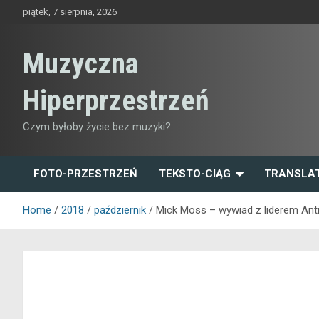
Skip
piątek, 7 sierpnia, 2026
to
content
Muzyczna
Hiperprzestrzeń
Czym byłoby życie bez muzyki?
FOTO-PRZESTRZEŃ
TEKSTO-CIĄG
TRANSLA
Home
2018
październik
Mick Moss – wywiad z liderem Ant