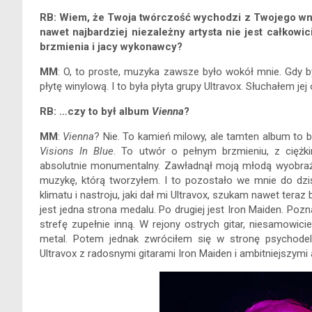
RB: Wiem, że Twoja twórczość wychodzi z Twojego wnęt
nawet najbardziej niezależny artysta nie jest całkowic
brzmienia i jacy wykonawcy?
MM
: O, to proste, muzyka zawsze było wokół mnie. Gdy 
płytę winylową. I to była płyta grupy Ultravox. Słuchałem je
RB: …czy to był album
Vienna
?
MM
:
Vienna
? Nie. To kamień milowy, ale tamten album to b
Visions In Blue
. To utwór o pełnym brzmieniu, z cięż
absolutnie monumentalny. Zawładnął moją młodą wyobraźn
muzykę, którą tworzyłem. I to pozostało we mnie do dziś
klimatu i nastroju, jaki dał mi Ultravox, szukam nawet ter
jest jedna strona medalu. Po drugiej jest Iron Maiden. Po
strefę zupełnie inną. W rejony ostrych gitar, niesamowic
metal. Potem jednak zwróciłem się w stronę psychodeli
Ultravox z radosnymi gitarami Iron Maiden i ambitniejszym