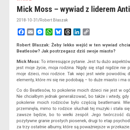
Mick Moss – wywiad z liderem Ant
2018-10-31
Robert Błaszak
F
E
M
W
B
T
L
C
a
m
e
h
l
h
i
o
Robert Błaszak: Żeby lekko wejść w ten wywiad chcia
c
a
s
a
u
r
n
p
Beatlesów? Jak postrzegasz dziś swoje miasto?
e
i
s
t
e
e
k
y
b
l
e
s
s
a
e
L
Mick Moss:
To interesujące pytanie. Jest tu dużo aspektów
o
n
A
k
d
d
i
jest moje życie, moja rodzina. Nigdy się stąd nigdzie nie
o
g
p
y
s
I
n
moje dzieci, moi rodzice. Tak więc jest wiele powodów, 
elementy, które mi się nie podobają – to duże miasto i ma 
k
e
p
n
k
r
Co do Beatlesów, to pokolenie moich dzieci nie jest w ogó
Nie chciałbym jednak generalizować, bo także i wtedy, gdy j
pokolenie moich rodziców było częścią beatlemanii. Wi
przeminęła, mimo to rodzice słuchali tej muzyki i stała s
zawsze będzie, bo to wielki zespół. Jego twórczość dzie
pozytywne granie prostych piosenek, drugi to etap psychod
za trzy ostatnie albumy, które są poważniejsze w przekazie