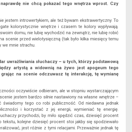
k naprawdę nie chcą pokazać tego wnętrza wprost. Czy
e jestem introwertykiem, ale też bywam ekstrawertyczny. To
gate kolorystycznie wnętrze i czasem te kolory wypływają.
woim domu, nie lubię wychodzić na zewnątrz, nie lubię robić
a scenie przed wielotysięczną (tak było kilka miesięcy temu
y we mnie strachu.
ar uwrażliwiania słuchaczy – u tych, którzy podstawową
między artystą a widownią na żywo jest apogeum tego
y grając na scenie odczuwasz tę interakcję, tę wymianę
czności oczywiście odbieram, ale w stopniu wystarczającym
 scenie jestem bardzo silnie nastawiony na własne wnętrze –
 świadomy tego co robi publiczność. Od niedawna jednak
czności i korzystać z jej energii, wymieniać tę energię.
haczy przychodzi, by miło spędzić czas, dziesięć procent
tekstu, kolejne dziesięć procent stoi jakby się spodziewało
lizować, jest różnie z tymi relacjami. Przeważnie jednak tę