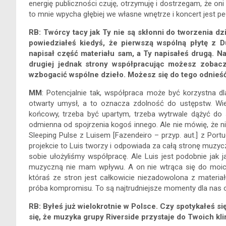
energię publiczności czuję, otrzymuję i dostrzegam, że on
to mnie wpycha głębiej we własne wnętrze i koncert jest peł
RB: Twórcy tacy jak Ty nie są skłonni do tworzenia d
powiedziałeś kiedyś, że pierwszą wspólną płytę z D
napisał część materiału sam, a Ty napisałeś drugą. 
drugiej jednak strony współpracując możesz zobacz
wzbogacić wspólne dzieło. Możesz się do tego odnieś
MM
: Potencjalnie tak, współpraca może być korzystna dl
otwarty umysł, a to oznacza zdolność do ustępstw. Wier
końcowy, trzeba być upartym, trzeba wytrwale dążyć do 
odmienna od spojrzenia kogoś innego. Ale nie mówię, że n
Sleeping Pulse z Luisem [Fazendeiro – przyp. aut.] z Portu
projekcie to Luis tworzy i odpowiada za całą stronę muzycz
sobie ułożyliśmy współpracę. Ale Luis jest podobnie jak 
muzyczną nie mam wpływu. A on nie wtrąca się do moich 
któraś ze stron jest całkowicie niezadowolona z materiał
próba kompromisu. To są najtrudniejsze momenty dla nas 
RB: Byłeś już wielokrotnie w Polsce. Czy spotykałeś s
się, że muzyka grupy Riverside przystaje do Twoich kl