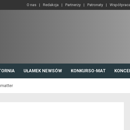
O nas
Redakcja
Partnerzy
Patronaty
Współprac
TORNIA
UŁAMEK NEWSÓW
KONKURSO-MAT
KONCE
imatter