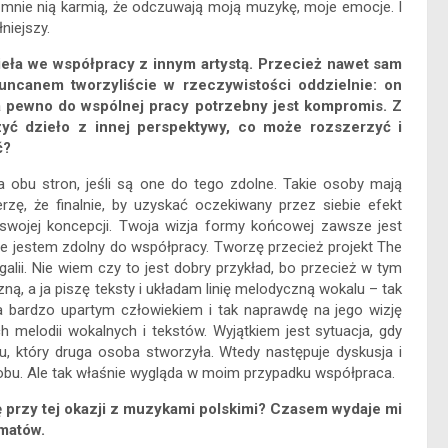
i mnie nią karmią, że odczuwają moją muzykę, moje emocje. I
niejszy.
zieła we współpracy z innym artystą. Przecież nawet sam
uncanem tworzyliście w rzeczywistości oddzielnie: on
Na pewno do wspólnej pracy potrzebny jest kompromis. Z
yć dzieło z innej perspektywy, co może rozszerzyć i
ć?
a obu stron, jeśli są one do tego zdolne. Takie osoby mają
zę, że finalnie, by uzyskać oczekiwany przez siebie efekt
swojej koncepcji. Twoja wizja formy końcowej zawsze jest
ie jestem zdolny do współpracy. Tworzę przecież projekt The
galii. Nie wiem czy to jest dobry przykład, bo przecież w tym
ną, a ja piszę teksty i układam linię melodyczną wokalu – tak
ja bardzo upartym człowiekiem i tak naprawdę na jego wizję
melodii wokalnych i tekstów. Wyjątkiem jest sytuacja, gdy
u, który druga osoba stworzyła. Wtedy następuje dyskusja i
obu. Ale tak właśnie wygląda w moim przypadku współpraca.
ię przy tej okazji z muzykami polskimi? Czasem wydaje mi
imatów.