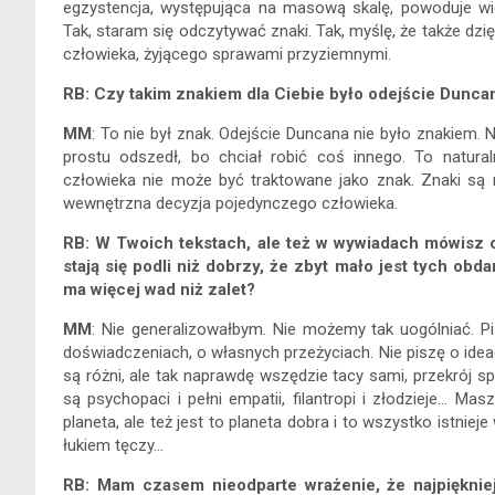
egzystencja, występująca na masową skalę, powoduje wie
Tak, staram się odczytywać znaki. Tak, myślę, że także dz
człowieka, żyjącego sprawami przyziemnymi.
RB: Czy takim znakiem dla Ciebie było odejście Dunca
MM
: To nie był znak. Odejście Duncana nie było znakiem.
prostu odszedł, bo chciał robić coś innego. To natura
człowieka nie może być traktowane jako znak. Znaki są n
wewnętrzna decyzja pojedynczego człowieka.
RB: W Twoich tekstach, ale też w wywiadach mówisz o
stają się podli niż dobrzy, że zbyt mało jest tych ob
ma więcej wad niż zalet?
MM
: Nie generalizowałbym. Nie możemy tak uogólniać. 
doświadczeniach, o własnych przeżyciach. Nie piszę o ideach
są różni, ale tak naprawdę wszędzie tacy sami, przekrój 
są psychopaci i pełni empatii, filantropi i złodzieje… M
planeta, ale też jest to planeta dobra i to wszystko istnie
łukiem tęczy…
RB: Mam czasem nieodparte wrażenie, że najpiękniej