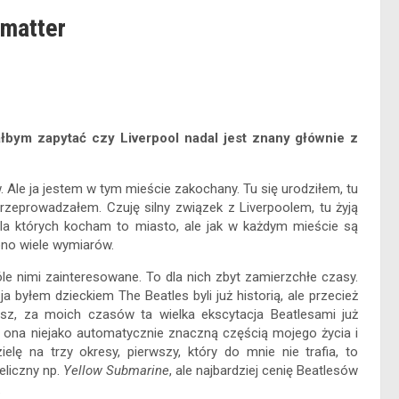
imatter
łbym zapytać czy Liverpool nadal jest znany głównie z
. Ale ja jestem w tym mieście zakochany. Tu się urodziłem, tu
 przeprowadzałem. Czuję silny związek z Liverpoolem, tu żyją
dla których kocham to miasto, ale jak w każdym mieście są
ono wiele wymiarów.
le nimi zainteresowane. To dla nich zbyt zamierzchłe czasy.
a byłem dzieckiem The Beatles byli już historią, ale przecież
esz, za moich czasów ta wielka ekscytacja Beatlesami już
ię ona niejako automatycznie znaczną częścią mojego życia i
lę na trzy okresy, pierwszy, który do mnie nie trafia, to
eliczny np.
Yellow Submarine
, ale najbardziej cenię Beatlesów
.