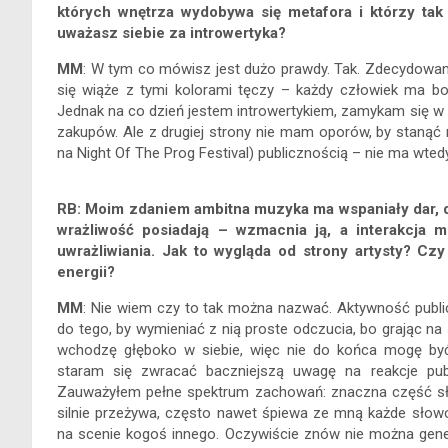
których wnętrza wydobywa się metafora i którzy ta
uważasz siebie za introwertyka?
MM
: W tym co mówisz jest dużo prawdy. Tak. Zdecydowani
się wiąże z tymi kolorami tęczy – każdy człowiek ma bo
Jednak na co dzień jestem introwertykiem, zamykam się w s
zakupów. Ale z drugiej strony nie mam oporów, by stanąć n
na Night Of The Prog Festival) publicznością – nie ma wted
RB: Moim zdaniem ambitna muzyka ma wspaniały dar, d
wrażliwość posiadają – wzmacnia ją, a interakcja 
uwrażliwiania. Jak to wygląda od strony artysty? Cz
energii?
MM
: Nie wiem czy to tak można nazwać. Aktywność publi
do tego, by wymieniać z nią proste odczucia, bo grając na
wchodzę głęboko w siebie, więc nie do końca mogę być
staram się zwracać baczniejszą uwagę na reakcje publi
Zauważyłem pełne spektrum zachowań: znaczna część słuc
silnie przeżywa, często nawet śpiewa ze mną każde słowo 
na scenie kogoś innego. Oczywiście znów nie można genera