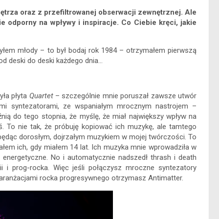
rza oraz z przefiltrowanej obserwacji zewnętrznej. Ale
ie odporny na wpływy i inspiracje. Co Ciebie kręci, jakie
byłem młody – to był bodaj rok 1984 – otrzymałem pierwszą
j od deski do deski każdego dnia…
yła płyta
Quartet
– szczególnie mnie poruszał zawsze utwór
kimi syntezatorami, ze wspaniałym mrocznym nastrojem –
ią do tego stopnia, że myślę, że miał największy wpływ na
. To nie tak, że próbuję kopiować ich muzykę, ale tamtego
az będąc dorosłym, dojrzałym muzykiem w mojej twórczości. To
znałem ich, gdy miałem 14 lat. Ich muzyka mnie wprowadziła w
ie energetyczne. No i automatycznie nadszedł thrash i death
i i prog-rocka. Więc jeśli połączysz mroczne syntezatory
i aranżacjami rocka progresywnego otrzymasz Antimatter.