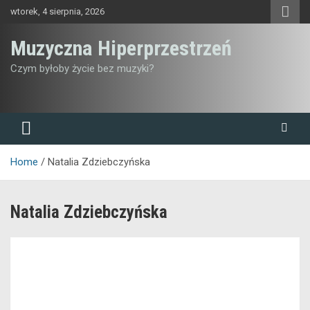
Skip
wtorek, 4 sierpnia, 2026
to
content
Muzyczna Hiperprzestrzeń
Czym byłoby życie bez muzyki?
Home
Natalia Zdziebczyńska
Natalia Zdziebczyńska