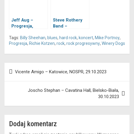
Jeff Aug –
Steve Rothery
Progresja,
Band –
Warszawa,
Progresja,
Tags:
Billy Sheehan
,
blues
,
hard rock
,
koncert
,
Mike Portnoy
,
04.02.2016
Warszawa,
Progresja
,
Richie Kotzen
,
rock
,
rock progresywny
,
Winery Dogs
15.02.2016
Nawigacja
Vicente Amigo – Katowice, NOSPR, 29.10.2023
wpisu
Joscho Stephan – Cavatina Hall, Bielsko-Biała,
30.10.2023
Dodaj komentarz