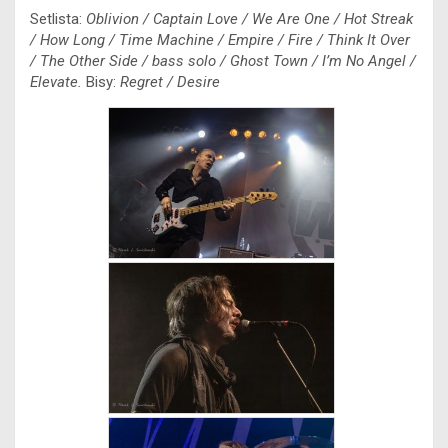
k
e
p
n
k
Setlista:
Oblivion / Captain Love / We Are One / Hot Streak
r
/ How Long / Time Machine / Empire / Fire / Think It Over
/ The Other Side / bass solo / Ghost Town / I’m No Angel /
Elevate.
Bisy:
Regret / Desire