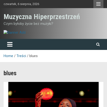
Skip
czwartek, 6 sierpnia, 2026
to
content
Muzyczna Hiperprzestrzeń
Czym byłoby życie bez muzyki?
Home
Treści
blues
blues