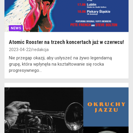
NEWS
Atomic Rooster na trzech koncertach już w czerwcu!
2023-04-22
redakcja
Nie przegap okazji, aby usłyszeć na żywo legendarną
grupę, która wpłynęła na kształtowanie się rocka
progresywnego…