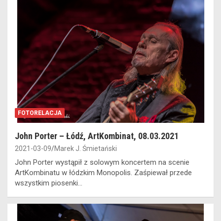
FOTORELACJA
John Porter – Łódź, ArtKombinat, 08.03.2021
2021-03-09
Marek J. Śmietański
John Porter wystąpił z solowym koncertem na scenie
ArtKombinatu w łódzkim Monopolis. Zaśpiewał przede
wszystkim piosenki…