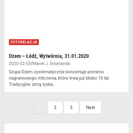
FOTORELACJA
Dżem – Łódź, Wytwórnia, 31.01.2020
2020-02-03
Marek J. Śmietański
Grupa Dżem systematycznie koncertuje pomimo
nagraniowego milczenia, które trwa już blisko 10 lat.
Tradycyjnie zimą tyska…
Stronicowanie
1
2
3
Next
wpisów