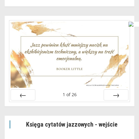
1
of
26
Prev
Next
Księga cytatów jazzowych - wejście