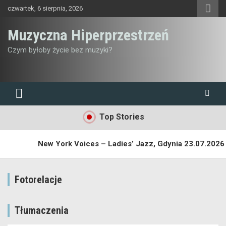
Skip
czwartek, 6 sierpnia, 2026
to
content
Muzyczna Hiperprzestrzeń
Czym byłoby życie bez muzyki?
Top Stories
New York Voices – Ladies’ Jazz, Gdynia 23.07.2026
Fotorelacje
Dust Bunny – 19. Letnia Akademia Jazzu, 21.07.2026
Quartsky – 19. Letnia Akademia Jazzu, 21.07.2026
Tłumaczenia