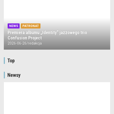
NEWS
PATRONAT
Premiera albumu „Identity” jazzowego trio
Confusion Project
2026-06-26
redakcja
Top
Newsy