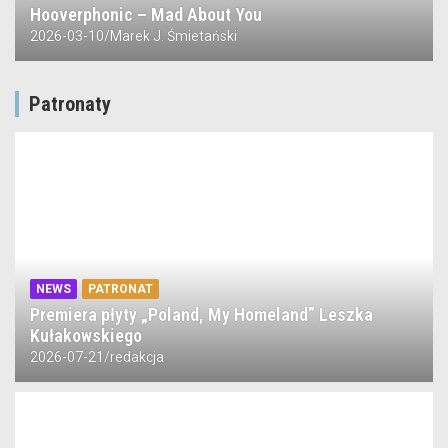
Hooverphonic – Mad About You
2026-03-10
Marek J. Śmietański
Patronaty
NEWS
PATRONAT
Premiera płyty „Poland, My Homeland” Leszka
Kułakowskiego
2026-07-21
redakcja