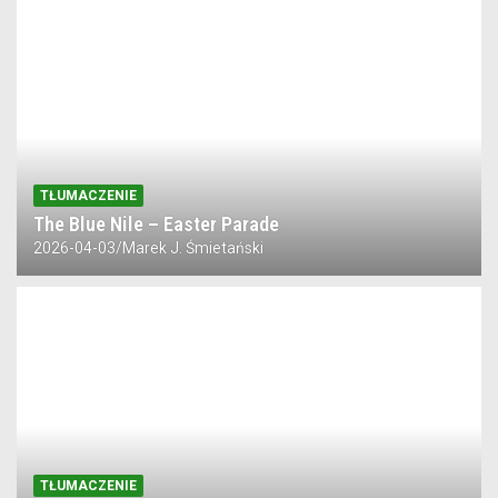
Tymek Papior – 19. Letnia Akademia Jazzu, 21.07.2026
Trio 10¹⁷ (Stetson | Westerhus | Dahlen) w sierpniu w war
TŁUMACZENIE
The Blue Nile – Easter Parade
2026-04-03
Marek J. Śmietański
TŁUMACZENIE