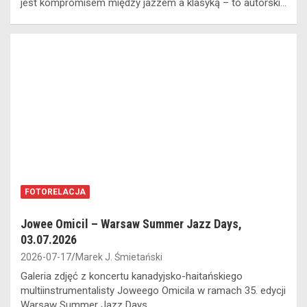
jest kompromisem między jazzem a klasyką – to autorski…
FOTORELACJA
Jowee Omicil – Warsaw Summer Jazz Days,
03.07.2026
2026-07-17
Marek J. Śmietański
Galeria zdjęć z koncertu kanadyjsko-haitańskiego
multiinstrumentalisty Joweego Omicila w ramach 35. edycji
Warsaw Summer Jazz Days…