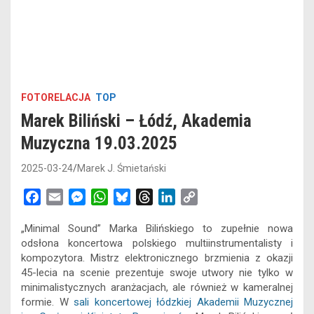
FOTORELACJA
TOP
Marek Biliński – Łódź, Akademia
Muzyczna 19.03.2025
2025-03-24
Marek J. Śmietański
F
E
M
W
B
T
L
C
a
m
e
h
l
h
i
o
„Minimal Sound” Marka Bilińskiego to zupełnie nowa
c
a
s
a
u
r
n
p
odsłona koncertowa polskiego multiinstrumentalisty i
e
i
s
t
e
e
k
y
kompozytora. Mistrz elektronicznego brzmienia z okazji
b
l
e
s
s
a
e
L
45-lecia na scenie prezentuje swoje utwory nie tylko w
o
n
A
k
d
d
i
minimalistycznych aranżacjach, ale również w kameralnej
o
g
p
y
s
I
n
formie. W
sali koncertowej łódzkiej Akademii Muzycznej