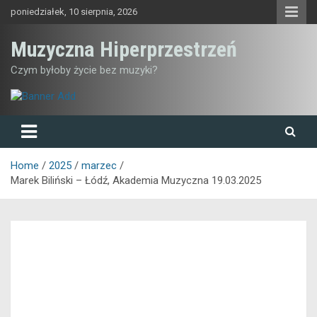
Skip
poniedziałek, 10 sierpnia, 2026
to
content
Muzyczna Hiperprzestrzeń
Czym byłoby życie bez muzyki?
Home
2025
marzec
Marek Biliński – Łódź, Akademia Muzyczna 19.03.2025