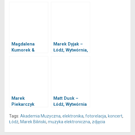
Magdalena
Marek Dyjak –
Kumorek &
Łódź, Wytwórnia,
Maciej Tubis –
04.04.2019
Łódź, Nuomo
05.04.2025
Marek
Matt Dusk –
Piekarczyk
Łódź, Wytwórnia
akustycznie –
01.04.2025
Tags:
Akademia Muzyczna
,
elektronika
,
fotorelacja
,
koncert
,
Łódź, Wytwórnia,
Łódź
,
Marek Biliński
,
muzyka elektroniczna
,
zdjęcia
14.11.2019