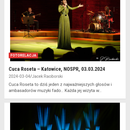
FOTORELACJA
Cuca Roseta – Katowice, NOSPR, 03.03.2024
2024-03-04
Jacek Raciborski
Cuca Roseta to dziś jeden z najważniejszych głosów i
ambasadorów muzyki fado... Każda jej wizyta w…