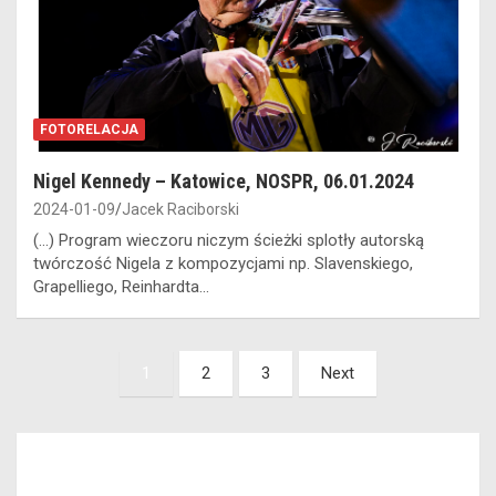
FOTORELACJA
Nigel Kennedy – Katowice, NOSPR, 06.01.2024
2024-01-09
Jacek Raciborski
(...) Program wieczoru niczym ścieżki splotły autorską
twórczość Nigela z kompozycjami np. Slavenskiego,
Grapelliego, Reinhardta...
Stronicowanie
1
2
3
Next
wpisów