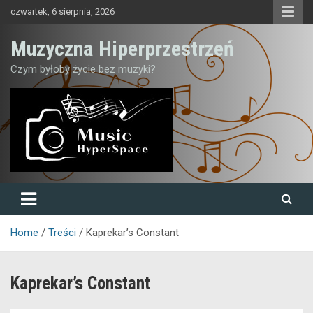
Skip
czwartek, 6 sierpnia, 2026
to
content
Muzyczna Hiperprzestrzeń
Czym byłoby życie bez muzyki?
Home
Treści
Kaprekar’s Constant
Kaprekar’s Constant