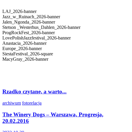
LAJ_2026-banner
Jazz_w_Ruinach_2026-banner
Jalen_Ngonda_2026-banner
Stetson _Westerhus_Dahlen_2026-banner
ProgRockFest_2026-banner
LovePolishJazzfestival_2026-banner
Anastacia_2026-banner
Europe_2026-banner
SiestaFestival_2026-square
MacyGray_2026-banner
Rzadko czytane, a warto...
archiwum
fotorelacja
The Winery Dogs – Warszawa, Progresja,
20.02.2016