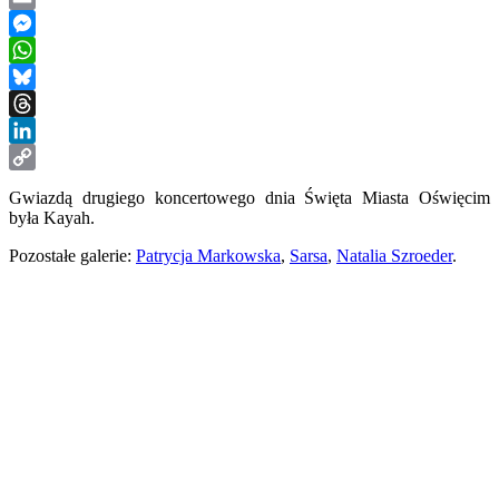
Email
Messenger
WhatsApp
Bluesky
Threads
LinkedIn
Copy
Gwiazdą drugiego koncertowego dnia Święta Miasta Oświęcim
Link
była Kayah.
Pozostałe galerie:
Patrycja Markowska
,
Sarsa
,
Natalia Szroeder
.