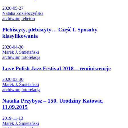
2020-05-27
Natalia Zdziebczyńska
archiwum
felieton
Plebiscyty, plebiscyty… Część I. Sposoby
klasyfikowania
2020-04-30
Marek J. Śmietański
archiwum
fotorelacja
Love Polish Jazz Festival 2018 – reminiscencje
2020-03-30
Marek J. Śmietański
archiwum
fotorelacja
Natalia Przybysz – 150. Urodziny Katowic,
11.09.2015
2019-11-13
Marek J. Śmietański