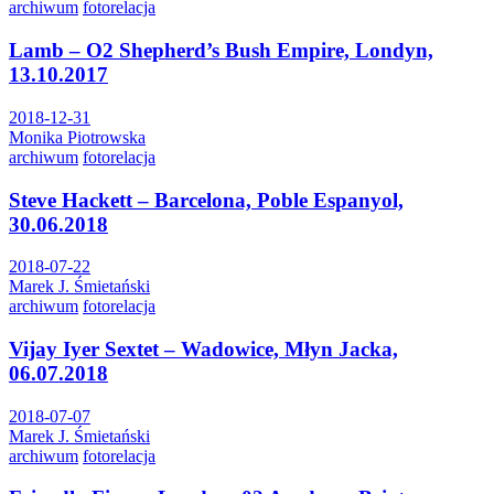
archiwum
fotorelacja
Lamb – O2 Shepherd’s Bush Empire, Londyn,
13.10.2017
2018-12-31
Monika Piotrowska
archiwum
fotorelacja
Steve Hackett – Barcelona, Poble Espanyol,
30.06.2018
2018-07-22
Marek J. Śmietański
archiwum
fotorelacja
Vijay Iyer Sextet – Wadowice, Młyn Jacka,
06.07.2018
2018-07-07
Marek J. Śmietański
archiwum
fotorelacja