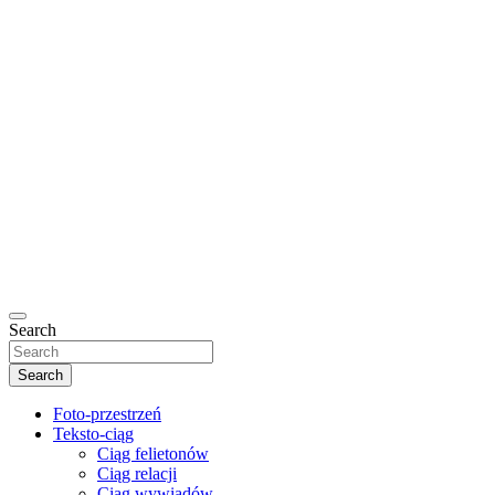
Search
Search
Foto-przestrzeń
Teksto-ciąg
Ciąg felietonów
Ciąg relacji
Ciąg wywiadów