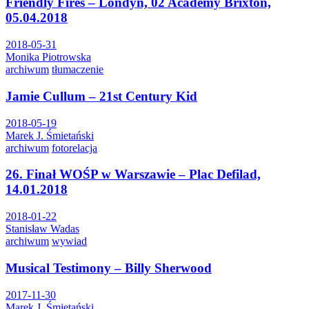
Friendly Fires – Londyn, 02 Academy Brixton,
05.04.2018
2018-05-31
Monika Piotrowska
archiwum
tłumaczenie
Jamie Cullum – 21st Century Kid
2018-05-19
Marek J. Śmietański
archiwum
fotorelacja
26. Finał WOŚP w Warszawie – Plac Defilad,
14.01.2018
2018-01-22
Stanisław Wadas
archiwum
wywiad
Musical Testimony – Billy Sherwood
2017-11-30
Marek J. Śmietański