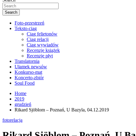
Search
Foto-przestrzeń
Teksto-ciąg
Ciąg felietonów
Ciąg relacji
Ciąg wywiadów
Recenzje książek
Recenzje płyt
Translatornia
Ułamek newsów
Konkurso-mat
Koncerto-zbiór
Soul Food
Home
2019
grudzień
Rikard Sjöblom – Poznań, U Bazyla, 04.12.2019
fotorelacja
Rikard Sjöblom – Poznań, U Baz