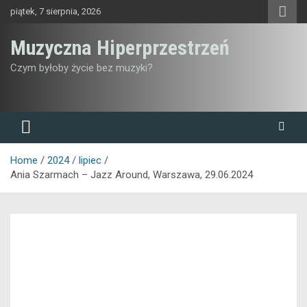
Skip
piątek, 7 sierpnia, 2026
to
content
Muzyczna Hiperprzestrzeń
Czym byłoby życie bez muzyki?
Home
2024
lipiec
Ania Szarmach – Jazz Around, Warszawa, 29.06.2024