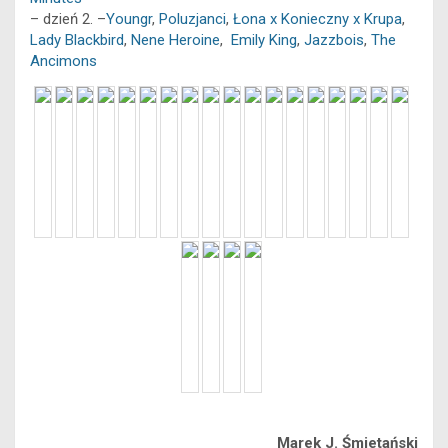
k
e
p
n
k
– dzień 2. –
Youngr
,
Poluzjanci
,
Łona x Konieczny x Krupa
,
r
Lady Blackbird
,
Nene Heroine
,
Emily King
,
Jazzbois
,
The
Ancimons
Marek J. Śmietański