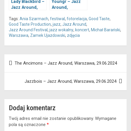
Lady Blackbird –
Youngr – Jazz
Jazz Around,
Around,
Warszawa,
Warszawa,
Tags:
Ania Szarmach
,
festiwal
,
fotorelacja
,
Good Taste
,
29.06.2024
29.06.2024
Good Taste Production
,
jazz
,
Jazz Around
,
Jazz Around Festival
,
jazz wokalny
,
koncert
,
Michał Barański
,
Warszawa
,
Zamek Ujazdowski
,
zdjęcia
Nawigacja
The Ancimons – Jazz Around, Warszawa, 29.06.2024
wpisu
Jazzbois – Jazz Around, Warszawa, 29.06.2024
Dodaj komentarz
Twój adres email nie zostanie opublikowany.
Wymagane
pola są oznaczone
*