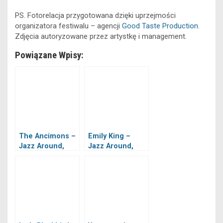
PS. Fotorelacja przygotowana dzięki uprzejmości
organizatora festiwalu – agencji
Good Taste Production
.
Zdjęcia autoryzowane przez artystkę i management.
Powiązane Wpisy:
The Ancimons –
Emily King –
Jazz Around,
Jazz Around,
Warszawa,
Warszawa,
29.06.2024
29.06.2024