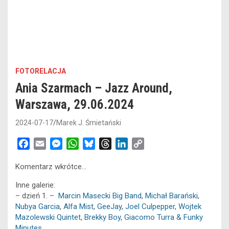
FOTORELACJA
Ania Szarmach – Jazz Around,
Warszawa, 29.06.2024
2024-07-17
Marek J. Śmietański
F
E
M
W
B
T
L
C
a
m
e
h
l
h
i
o
Komentarz wkrótce…
c
a
s
a
u
r
n
p
e
i
s
t
e
e
k
y
Inne galerie:
b
l
e
s
s
a
e
L
– dzień 1. –
Marcin Masecki Big Band
,
Michał Barański
,
o
n
A
k
d
d
i
Nubya Garcia
,
Alfa Mist
,
GeeJay
,
Joel Culpepper
,
Wojtek
o
g
p
y
s
I
n
Mazolewski Quintet
,
Brekky Boy
,
Giacomo Turra & Funky
Minutes