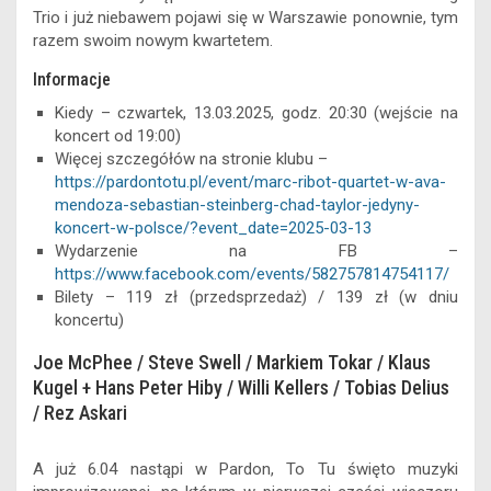
Trio i już niebawem pojawi się w Warszawie ponownie, tym
razem swoim nowym kwartetem.
Informacje
Kiedy – czwartek, 13.03.2025, godz. 20:30 (wejście na
koncert od 19:00)
Więcej szczegółów na stronie klubu –
https://pardontotu.pl/event/marc-ribot-quartet-w-ava-
mendoza-sebastian-steinberg-chad-taylor-jedyny-
koncert-w-polsce/?event_date=2025-03-13
Wydarzenie na FB –
https://www.facebook.com/events/582757814754117/
Bilety – 119 zł (przedsprzedaż) / 139 zł (w dniu
koncertu)
Joe McPhee / Steve Swell / Markiem Tokar / Klaus
Kugel + Hans Peter Hiby / Willi Kellers / Tobias Delius
/ Rez Askari
A już 6.04 nastąpi w Pardon, To Tu święto muzyki