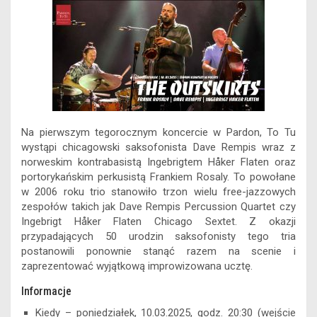
e
i
s
t
e
e
k
y
b
l
e
s
s
a
e
L
o
n
A
k
d
d
i
o
g
p
y
s
I
n
k
e
p
n
k
r
Na pierwszym tegorocznym koncercie w Pardon, To Tu
wystąpi chicagowski saksofonista Dave Rempis wraz z
norweskim kontrabasistą Ingebrigtem Håker Flaten oraz
portorykańskim perkusistą Frankiem Rosaly. To powołane
w 2006 roku trio stanowiło trzon wielu free-jazzowych
zespołów takich jak Dave Rempis Percussion Quartet czy
Ingebrigt Håker Flaten Chicago Sextet. Z okazji
przypadających 50 urodzin saksofonisty tego tria
postanowili ponownie stanąć razem na scenie i
zaprezentować wyjątkową improwizowana ucztę.
Informacje
Kiedy – poniedziałek, 10.03.2025, godz. 20:30 (wejście