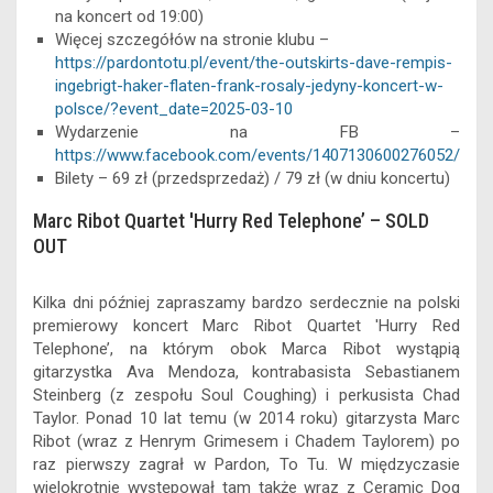
na koncert od 19:00)
Więcej szczegółów na stronie klubu –
https://pardontotu.pl/event/the-outskirts-dave-rempis-
ingebrigt-haker-flaten-frank-rosaly-jedyny-koncert-w-
polsce/?event_date=2025-03-10
Wydarzenie na FB –
https://www.facebook.com/events/1407130600276052/
Bilety – 69 zł (przedsprzedaż) / 79 zł (w dniu koncertu)
Marc Ribot Quartet 'Hurry Red Telephone’ – SOLD
OUT
Kilka dni później zapraszamy bardzo serdecznie na polski
premierowy koncert Marc Ribot Quartet 'Hurry Red
Telephone’, na którym obok Marca Ribot wystąpią
gitarzystka Ava Mendoza, kontrabasista Sebastianem
Steinberg (z zespołu Soul Coughing) i perkusista Chad
Taylor. Ponad 10 lat temu (w 2014 roku) gitarzysta Marc
Ribot (wraz z Henrym Grimesem i Chadem Taylorem) po
raz pierwszy zagrał w Pardon, To Tu. W międzyczasie
wielokrotnie występował tam także wraz z Ceramic Dog