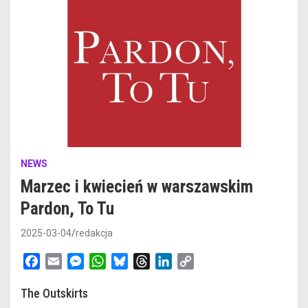
NEWS
Marzec i kwiecień w warszawskim
Pardon, To Tu
2025-03-04
redakcja
F
E
M
W
B
T
L
C
a
m
e
h
l
h
i
o
The Outskirts
c
a
s
a
u
r
n
p