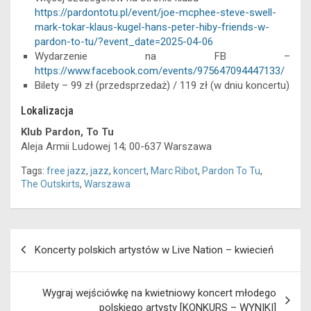
https://pardontotu.pl/event/joe-mcphee-steve-swell-
mark-tokar-klaus-kugel-hans-peter-hiby-friends-w-
pardon-to-tu/?event_date=2025-04-06
Wydarzenie na FB –
https://www.facebook.com/events/975647094447133/
Bilety – 99 zł (przedsprzedaż) / 119 zł (w dniu koncertu)
Lokalizacja
Klub Pardon, To Tu
Aleja Armii Ludowej 14; 00-637 Warszawa
Tags:
free jazz
,
jazz
,
koncert
,
Marc Ribot
,
Pardon To Tu
,
The Outskirts
,
Warszawa
Nawigacja
Koncerty polskich artystów w Live Nation – kwiecień
wpisu
Wygraj wejściówkę na kwietniowy koncert młodego
polskiego artysty [KONKURS – WYNIKI]