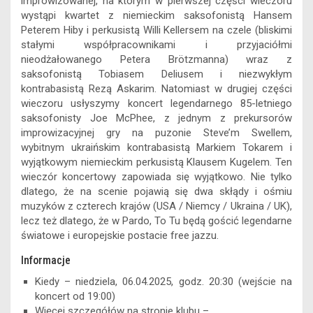
improwizowanej, na którym w pierwszej części wieczoru
wystąpi kwartet z niemieckim saksofonistą Hansem
Peterem Hiby i perkusistą Willi Kellersem na czele (bliskimi
stałymi współpracownikami i przyjaciółmi
nieodżałowanego Petera Brötzmanna) wraz z
saksofonistą Tobiasem Deliusem i niezwykłym
kontrabasistą Rezą Askarim. Natomiast w drugiej części
wieczoru usłyszymy koncert legendarnego 85-letniego
saksofonisty Joe McPhee, z jednym z prekursorów
improwizacyjnej gry na puzonie Steve’m Swellem,
wybitnym ukraińskim kontrabasistą Markiem Tokarem i
wyjątkowym niemieckim perkusistą Klausem Kugelem. Ten
wieczór koncertowy zapowiada się wyjątkowo. Nie tylko
dlatego, że na scenie pojawią się dwa skłądy i ośmiu
muzyków z czterech krajów (USA / Niemcy / Ukraina / UK),
lecz też dlatego, że w Pardo, To Tu będą gościć legendarne
światowe i europejskie postacie free jazzu.
Informacje
Kiedy – niedziela, 06.04.2025, godz. 20:30 (wejście na
koncert od 19:00)
Więcej szczegółów na stronie klubu –