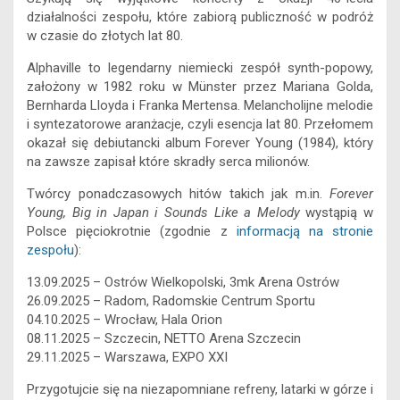
e
i
s
t
e
e
k
y
działalności zespołu, które zabiorą publiczność w podróż
b
l
e
s
s
a
e
L
w czasie do złotych lat 80.
o
n
A
k
d
d
i
o
g
p
y
s
I
n
Alphaville to legendarny niemiecki zespół synth-popowy,
założony w 1982 roku w Münster przez Mariana Golda,
k
e
p
n
k
Bernharda Lloyda i Franka Mertensa. Melancholijne melodie
r
i syntezatorowe aranżacje, czyli esencja lat 80. Przełomem
okazał się debiutancki album Forever Young (1984), który
na zawsze zapisał które skradły serca milionów.
Twórcy ponadczasowych hitów takich jak m.in.
Forever
Young, Big in Japan i Sounds Like a Melody
wystąpią w
Polsce pięciokrotnie (zgodnie z
informacją na stronie
zespołu
):
13.09.2025 – Ostrów Wielkopolski, 3mk Arena Ostrów
26.09.2025 – Radom, Radomskie Centrum Sportu
04.10.2025 – Wrocław, Hala Orion
08.11.2025 – Szczecin, NETTO Arena Szczecin
29.11.2025 – Warszawa, EXPO XXI
Przygotujcie się na niezapomniane refreny, latarki w górze i