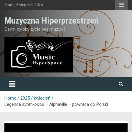
Skip
środa, 5 sierpnia, 2026
to
content
Muzyczna Hiperprzestrzeń
Czym byłoby życie bez muzyki?
Home
2025
kwiecień
Legenda synth-popu – Alphaville – powraca do Polski