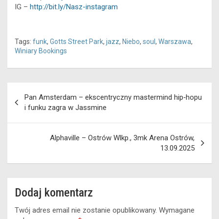
IG –
http://bit.ly/Nasz-instagram
Tags:
funk
,
Gotts Street Park
,
jazz
,
Niebo
,
soul
,
Warszawa
,
Winiary Bookings
Nawigacja
Pan Amsterdam – ekscentryczny mastermind hip‑hopu
wpisu
i funku zagra w Jassmine
Alphaville – Ostrów Wlkp., 3mk Arena Ostrów,
13.09.2025
Dodaj komentarz
Twój adres email nie zostanie opublikowany.
Wymagane