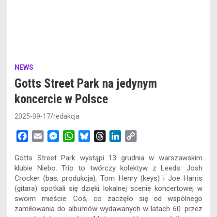
NEWS
Gotts Street Park na jedynym
koncercie w Polsce
2025-09-17
redakcja
F
E
M
W
B
T
L
C
a
m
e
h
l
h
i
o
Gotts Street Park wystąpi 13 grudnia w warszawskim
c
a
s
a
u
r
n
p
klubie Niebo. Trio to twórczy kolektyw z Leeds. Josh
e
i
s
t
e
e
k
y
Crocker (bas, produkcja), Tom Henry (keys) i Joe Harris
b
l
e
s
s
a
e
L
(gitara) spotkali się dzięki lokalnej scenie koncertowej w
o
n
A
k
d
d
i
swoim mieście. Coś, co zaczęło się od wspólnego
o
g
p
y
s
I
n
zamiłowania do albumów wydawanych w latach 60. przez