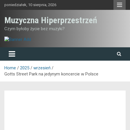
Skip
poniedziałek, 10 sierpnia, 2026
to
content
Muzyczna Hiperprzestrzeń
Czym byłoby życie bez muzyki?
Home
2025
wrzesień
Gotts Street Park na jedynym koncercie w Polsce