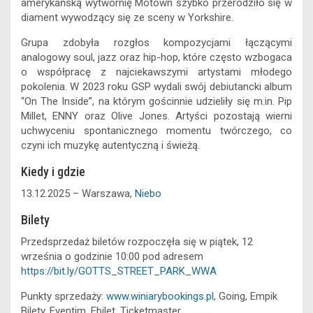
k
e
p
n
k
amerykańską wytwórnię Motown szybko przerodziło się w
r
diament wywodzący się ze sceny w Yorkshire.
Grupa zdobyła rozgłos kompozycjami łączącymi
analogowy soul, jazz oraz hip-hop, które często wzbogaca
o współpracę z najciekawszymi artystami młodego
pokolenia. W 2023 roku GSP wydali swój debiutancki album
“On The Inside”, na którym gościnnie udzieliły się m.in. Pip
Millet, ENNY oraz Olive Jones. Artyści pozostają wierni
uchwyceniu spontanicznego momentu twórczego, co
czyni ich muzykę autentyczną i świeżą.
Kiedy i gdzie
13.12.2025 – Warszawa,
Niebo
Bilety
Przedsprzedaż biletów rozpoczęła się w piątek, 12
września o godzinie 10:00 pod adresem
https://bit.ly/GOTTS_STREET_PARK_WWA
Punkty sprzedaży:
www.winiarybookings.pl
, Going, Empik
Bilety, Eventim, Ebilet, Ticketmaster