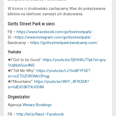
W trosce o środowisko zachęcamy Was do pokazywania
biletów na telefonie zamiast ich drukowania.
Gotts Street Park w sieci
FB –
https://www.facebook.com/gottsstreetpark/
IG –
https://www.instagram.com/gottsstreetpark/
Bandcamp –
https://gottsstreetpark.bandcamp.com/
Youtube
🔊”Got to be Good”:
https://youtu.be/QltVhRu7Tpk?si=gvy-
1nqNuhGus4NG
🔊”Tell Me Why”:
https://youtu.be/LzTnxAFYFSE?
si=csZ7OZOROMcOPugj
🔊”Mountains”:
https://youtu.be/WhY_XF9t20A?
si=hdEiIO5KYXrIODIM
Organizator
Agencja
Winiary Bookings
FB –
http://bit.ly/Nasz–Facebook