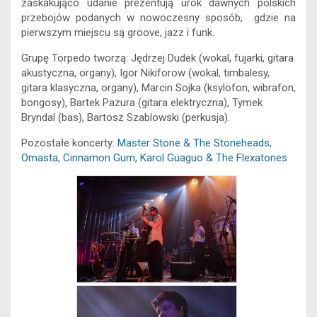
k
e
p
n
k
zaskakująco udanie prezentują urok dawnych polskich
r
przebojów podanych w nowoczesny sposób, gdzie na
pierwszym miejscu są groove, jazz i funk.
Grupę Torpedo tworzą: Jędrzej Dudek (wokal, fujarki, gitara
akustyczna, organy), Igor Nikiforow (wokal, timbalesy,
gitara klasyczna, organy), Marcin Sojka (ksylofon, wibrafon,
bongosy), Bartek Pazura (gitara elektryczna), Tymek
Bryndal (bas), Bartosz Szablowski (perkusja).
Pozostałe koncerty:
Master Stone & The Stoneheads
,
Omasta
,
Cinnamon Gum
,
Karol Guaguo & The Flexatones