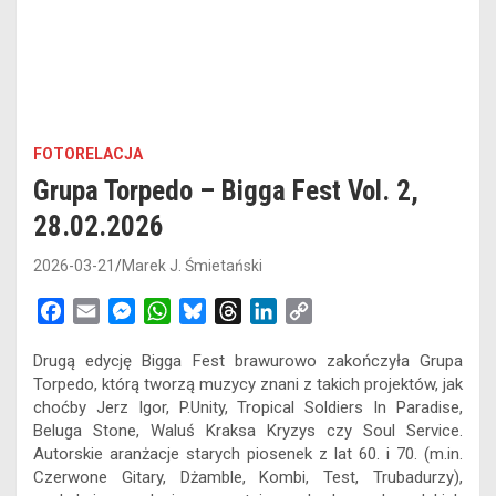
FOTORELACJA
Grupa Torpedo – Bigga Fest Vol. 2,
28.02.2026
2026-03-21
Marek J. Śmietański
F
E
M
W
B
T
L
C
a
m
e
h
l
h
i
o
Drugą edycję Bigga Fest brawurowo zakończyła Grupa
c
a
s
a
u
r
n
p
Torpedo, którą tworzą muzycy znani z takich projektów, jak
e
i
s
t
e
e
k
y
choćby Jerz Igor, P.Unity, Tropical Soldiers In Paradise,
b
l
e
s
s
a
e
L
Beluga Stone, Waluś Kraksa Kryzys czy Soul Service.
o
n
A
k
d
d
i
Autorskie aranżacje starych piosenek z lat 60. i 70. (m.in.
o
g
p
y
s
I
n
Czerwone Gitary, Dżamble, Kombi, Test, Trubadurzy),