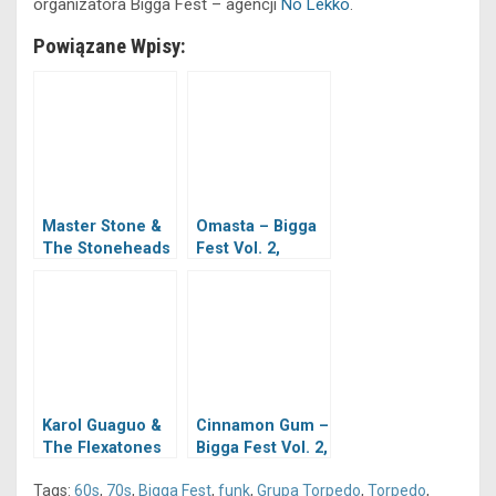
organizatora Bigga Fest – agencji
No Lekko
.
Powiązane Wpisy:
Master Stone &
Omasta – Bigga
The Stoneheads
Fest Vol. 2,
– Bigga Fest
28.02.2026
Vol.2, 28.02.2026
Karol Guaguo &
Cinnamon Gum –
The Flexatones
Bigga Fest Vol. 2,
– Bigga Fest
28.02.2026
Tags:
60s
,
70s
,
Bigga Fest
,
funk
,
Grupa Torpedo
,
Torpedo
,
Vol.2, 28.02.2026