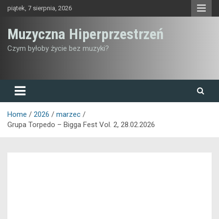
Skip
piątek, 7 sierpnia, 2026
to
content
Muzyczna Hiperprzestrzeń
Czym byłoby życie bez muzyki?
Home
2026
marzec
Grupa Torpedo – Bigga Fest Vol. 2, 28.02.2026