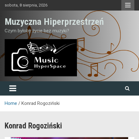
Skip
sobota, 8 sierpnia, 2026
to
content
Muzyczna Hiperprzestrzeń
Czym byłoby życie bez muzyki?
Home
Konrad Rogoziński
Konrad Rogoziński