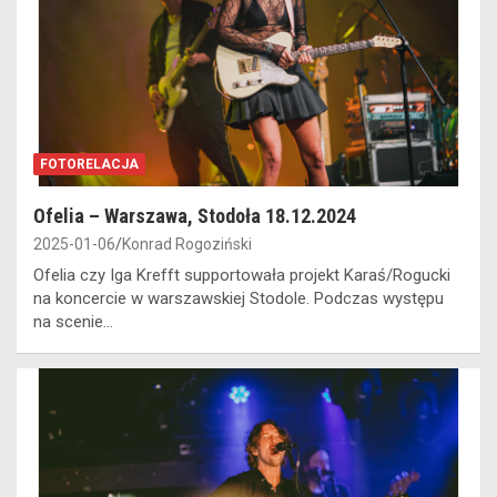
FOTORELACJA
Ofelia – Warszawa, Stodoła 18.12.2024
2025-01-06
Konrad Rogoziński
Ofelia czy Iga Krefft supportowała projekt Karaś/Rogucki
na koncercie w warszawskiej Stodole. Podczas występu
na scenie…