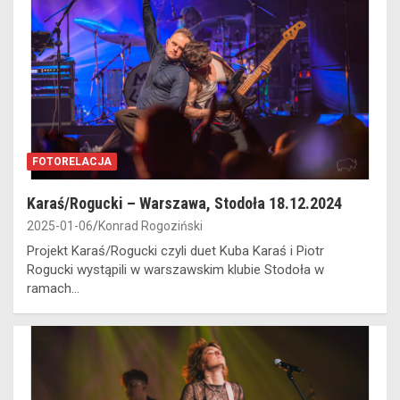
FOTORELACJA
Karaś/Rogucki – Warszawa, Stodoła 18.12.2024
2025-01-06
Konrad Rogoziński
Projekt Karaś/Rogucki czyli duet Kuba Karaś i Piotr
Rogucki wystąpili w warszawskim klubie Stodoła w
ramach…