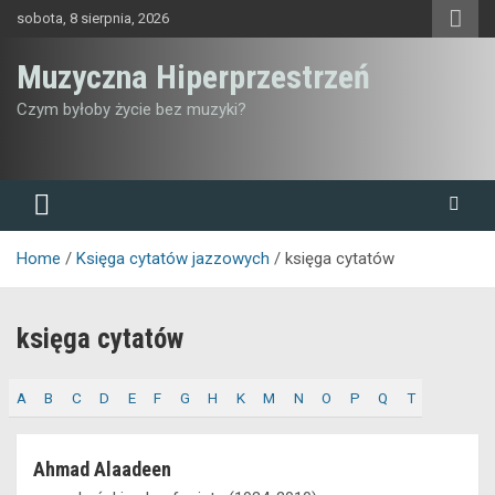
Skip
sobota, 8 sierpnia, 2026
to
content
Muzyczna Hiperprzestrzeń
Czym byłoby życie bez muzyki?
Home
Księga cytatów jazzowych
księga cytatów
księga cytatów
A
B
C
D
E
F
G
H
K
M
N
O
P
Q
T
Ahmad Alaadeen