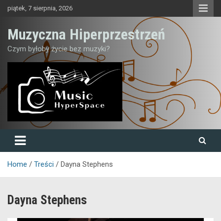
Skip
piątek, 7 sierpnia, 2026
to
content
Muzyczna Hiperprzestrzeń
Czym byłoby życie bez muzyki?
Home
Treści
Dayna Stephens
Dayna Stephens