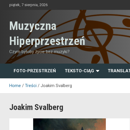
Skip
piątek, 7 sierpnia, 2026
to
content
Muzyczna
Hiperprzestrzeń
Czym byłoby życie bez muzyki?
FOTO-PRZESTRZEŃ
TEKSTO-CIĄG
TRANSLA
Home
Treści
Joakim Svalberg
Joakim Svalberg