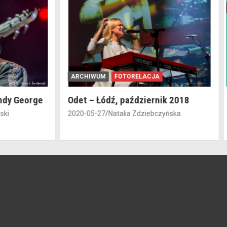
ARCHIWUM
FOTORELACJA
dy George
Odet – Łódź, październik 2018
i
2020-05-27
Natalia Zdziebczyńska