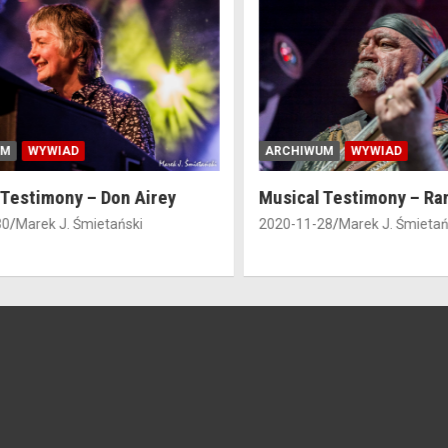
WYWIAD
ARCHIWUM
WYWIAD
estimony – Don Airey
Musical Testimony – Ran
Marek J. Śmietański
2020-11-28
Marek J. Śmietańsk