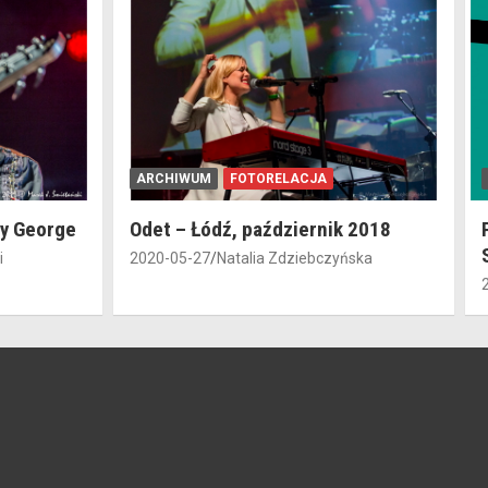
ARCHIWUM
FOTORELACJA
dy George
Odet – Łódź, październik 2018
i
2020-05-27
Natalia Zdziebczyńska