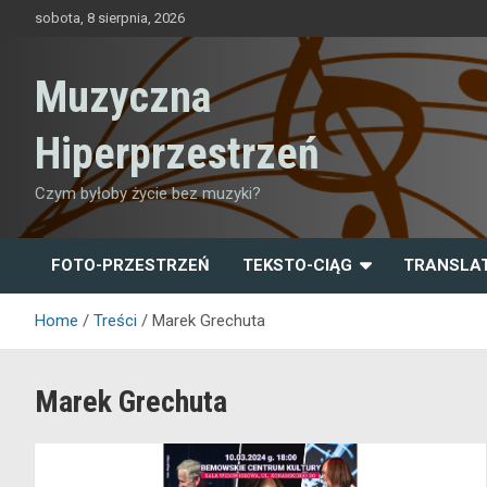
Skip
sobota, 8 sierpnia, 2026
to
content
Muzyczna
Hiperprzestrzeń
Czym byłoby życie bez muzyki?
FOTO-PRZESTRZEŃ
TEKSTO-CIĄG
TRANSLA
Home
Treści
Marek Grechuta
Marek Grechuta