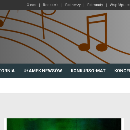
O nas
Redakcja
Partnerzy
Patronaty
Współprac
TORNIA
UŁAMEK NEWSÓW
KONKURSO-MAT
KONCE