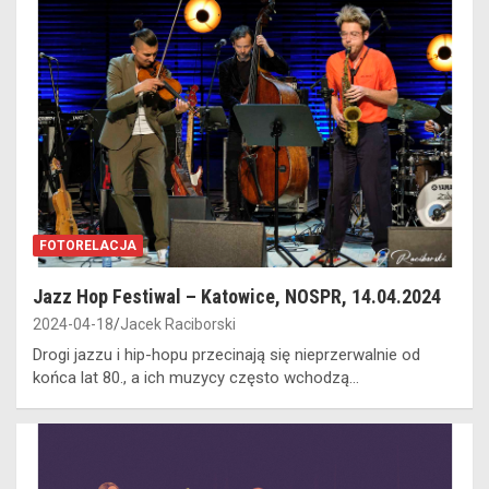
FOTORELACJA
Jazz Hop Festiwal – Katowice, NOSPR, 14.04.2024
2024-04-18
Jacek Raciborski
Drogi jazzu i hip-hopu przecinają się nieprzerwalnie od
końca lat 80., a ich muzycy często wchodzą…