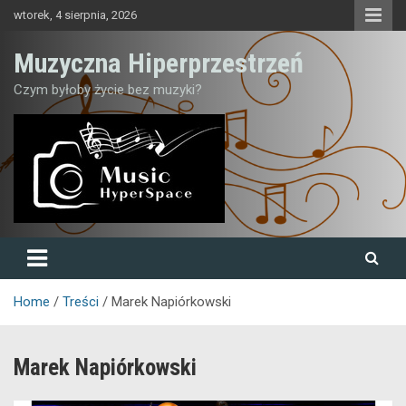
Skip
wtorek, 4 sierpnia, 2026
to
content
Muzyczna Hiperprzestrzeń
Czym byłoby życie bez muzyki?
Home
Treści
Marek Napiórkowski
Marek Napiórkowski