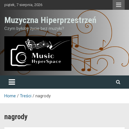
Skip
piątek, 7 sierpnia, 2026
to
content
Muzyczna Hiperprzestrzeń
Czym byłoby życie bez muzyki?
Home
Treści
nagrody
nagrody