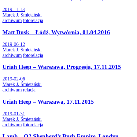
2019-11-13
Marek J. Śmietański
archiwum
fotorelacja
Matt Dusk – Łódź, Wytwórnia, 01.04.2016
2019-06-12
Marek J. Śmietański
archiwum
fotorelacja
Uriah Heep – Warszawa, Progresja, 17.11.2015
2019-02-06
Marek J. Śmietański
archiwum
relacja
Uriah Heep – Warszawa, 17.11.2015
2019-01-31
Marek J. Śmietański
archiwum
fotorelacja
Lamb – O2 Shepherd’s Bush Empire, Londyn,