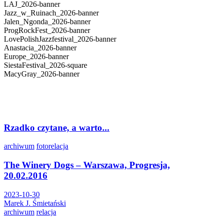
LAJ_2026-banner
Jazz_w_Ruinach_2026-banner
Jalen_Ngonda_2026-banner
ProgRockFest_2026-banner
LovePolishJazzfestival_2026-banner
Anastacia_2026-banner
Europe_2026-banner
SiestaFestival_2026-square
MacyGray_2026-banner
Rzadko czytane, a warto...
archiwum
fotorelacja
The Winery Dogs – Warszawa, Progresja,
20.02.2016
2023-10-30
Marek J. Śmietański
archiwum
relacja