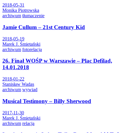
2018-05-31
Monika Piotrowska
archiwum
tłumaczenie
Jamie Cullum – 21st Century Kid
2018-05-19
Marek J. Śmietański
archiwum
fotorelacja
26. Finał WOŚP w Warszawie – Plac Defilad,
14.01.2018
2018-01-22
Stanisław Wadas
archiwum
wywiad
Musical Testimony – Billy Sherwood
2017-11-30
Marek J. Śmietański
archiwum
relacja