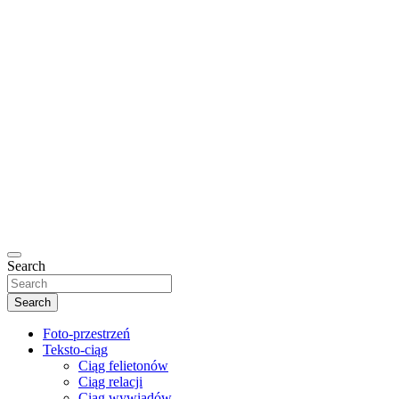
Search
Search
Foto-przestrzeń
Teksto-ciąg
Ciąg felietonów
Ciąg relacji
Ciąg wywiadów