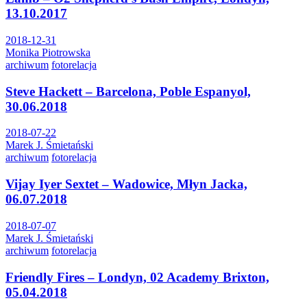
13.10.2017
2018-12-31
Monika Piotrowska
archiwum
fotorelacja
Steve Hackett – Barcelona, Poble Espanyol,
30.06.2018
2018-07-22
Marek J. Śmietański
archiwum
fotorelacja
Vijay Iyer Sextet – Wadowice, Młyn Jacka,
06.07.2018
2018-07-07
Marek J. Śmietański
archiwum
fotorelacja
Friendly Fires – Londyn, 02 Academy Brixton,
05.04.2018