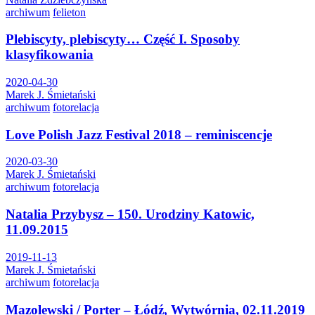
archiwum
felieton
Plebiscyty, plebiscyty… Część I. Sposoby
klasyfikowania
2020-04-30
Marek J. Śmietański
archiwum
fotorelacja
Love Polish Jazz Festival 2018 – reminiscencje
2020-03-30
Marek J. Śmietański
archiwum
fotorelacja
Natalia Przybysz – 150. Urodziny Katowic,
11.09.2015
2019-11-13
Marek J. Śmietański
archiwum
fotorelacja
Mazolewski / Porter – Łódź, Wytwórnia, 02.11.2019