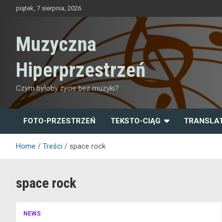
Skip
piątek, 7 sierpnia, 2026
to
content
Muzyczna
Hiperprzestrzeń
Czym byłoby życie bez muzyki?
FOTO-PRZESTRZEŃ
TEKSTO-CIĄG
TRANSLA
Home
Treści
space rock
space rock
NEWS