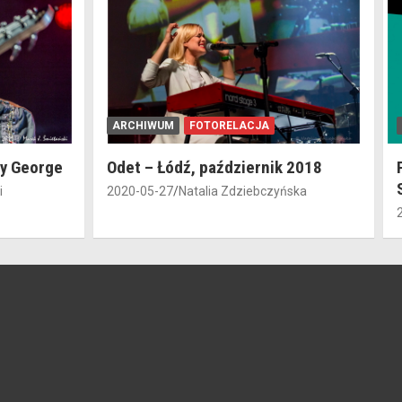
ARCHIWUM
FOTORELACJA
dy George
Odet – Łódź, październik 2018
i
2020-05-27
Natalia Zdziebczyńska