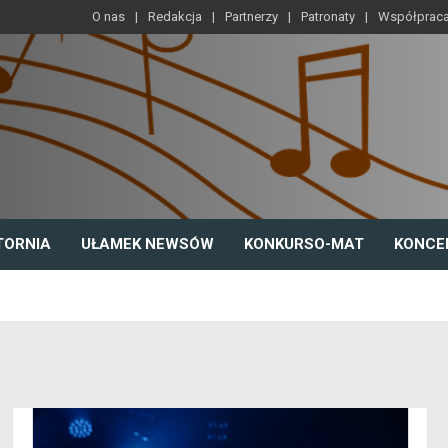
O nas
Redakcja
Partnerzy
Patronaty
Współprac
TORNIA
UŁAMEK NEWSÓW
KONKURSO-MAT
KONCE