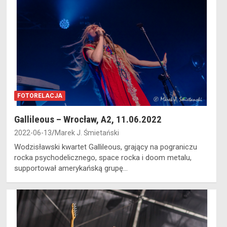
FOTORELACJA
Gallileous – Wrocław, A2, 11.06.2022
2022-06-13
Marek J. Śmietański
Wodzisławski kwartet Gallileous, grający na pograniczu
rocka psychodelicznego, space rocka i doom metalu,
supportował amerykańską grupę…