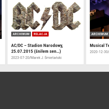
ARCHIWUM
RELACJA
ARCHIWUM
AC/DC – Stadion Narodowy,
Musical T
25.07.2015 (śniłem sen…)
2020-12-30
2023-07-20
Marek J. Śmietański