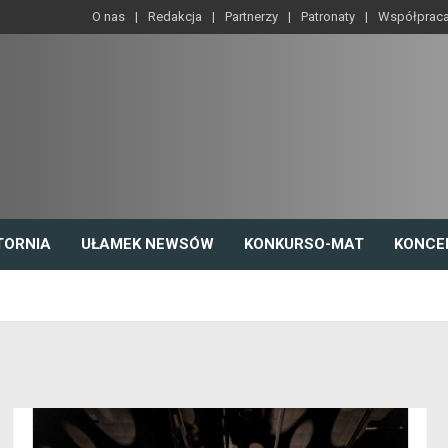
O nas
Redakcja
Partnerzy
Patronaty
Współprac
TORNIA
UŁAMEK NEWSÓW
KONKURSO-MAT
KONCE