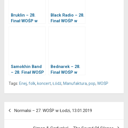
Bruklin – 28.
Black Radio – 28.
Finał WOŚP w
Finał WOŚP w
Łodzi, 12.01.2020
Łodzi, 12.01.2020
Samokhin Band
Bednarek – 28.
– 28. Finał WOŚP
Finał WOŚP w
w Łodzi,
Łodzi, 12.01.2020
Tags:
Enej
,
folk
,
koncert
,
Łódź
,
Manufaktura
,
pop
,
WOŚP
12.01.2020
Nawigacja
Normalsi – 27. WOŚP w Łodzi, 13.01.2019
wpisu