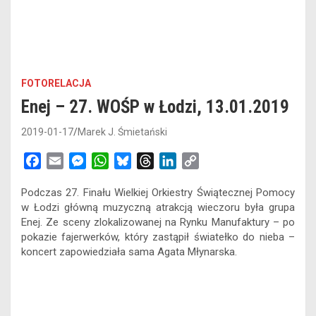
FOTORELACJA
Enej – 27. WOŚP w Łodzi, 13.01.2019
2019-01-17
Marek J. Śmietański
F
E
M
W
B
T
L
C
a
m
e
h
l
h
i
o
Podczas 27. Finału Wielkiej Orkiestry Świątecznej Pomocy
c
a
s
a
u
r
n
p
w Łodzi główną muzyczną atrakcją wieczoru była grupa
e
i
s
t
e
e
k
y
Enej. Ze sceny zlokalizowanej na Rynku Manufaktury – po
b
l
e
s
s
a
e
L
pokazie fajerwerków, który zastąpił światełko do nieba –
o
n
A
k
d
d
i
koncert zapowiedziała sama Agata Młynarska.
o
g
p
y
s
I
n
k
e
p
n
k
r