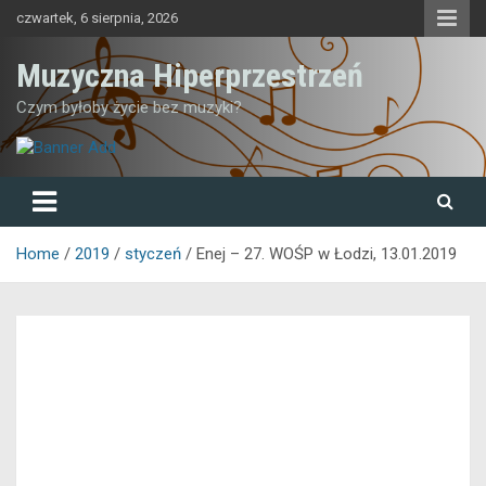
Skip
czwartek, 6 sierpnia, 2026
to
content
Muzyczna Hiperprzestrzeń
Czym byłoby życie bez muzyki?
Home
2019
styczeń
Enej – 27. WOŚP w Łodzi, 13.01.2019