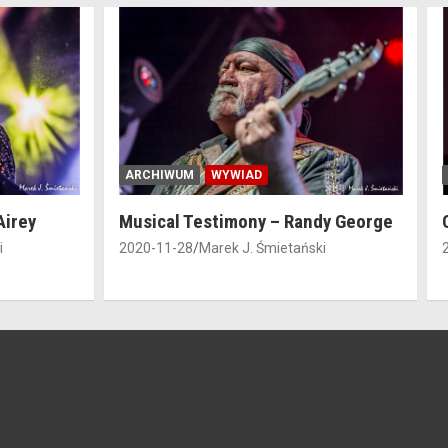
ARCHIWUM
FOTORELACJA
dy George
Odet – Łódź, październik 2018
i
2020-05-27
Natalia Zdziebczyńska