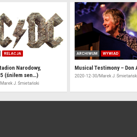
WYWIAD
ARCHIWUM
WYWIAD
estimony – Don Airey
Musical Testimony – Ran
Marek J. Śmietański
2020-11-28
Marek J. Śmietańsk