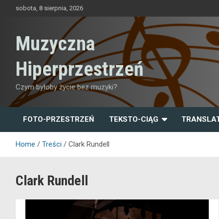
Skip
sobota, 8 sierpnia, 2026
to
content
Muzyczna
Hiperprzestrzeń
Czym byłoby życie bez muzyki?
FOTO-PRZESTRZEŃ
TEKSTO-CIĄG
TRANSLA
Home
Treści
Clark Rundell
Clark Rundell