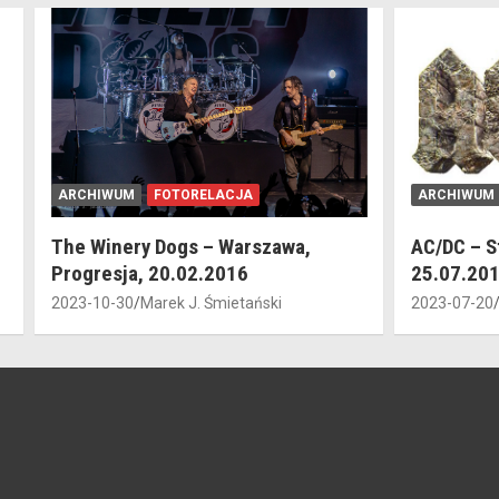
ARCHIWUM
RELACJA
ARCHIWUM
AC/DC – Stadion Narodowy,
Musical T
25.07.2015 (śniłem sen…)
2020-12-30
2023-07-20
Marek J. Śmietański