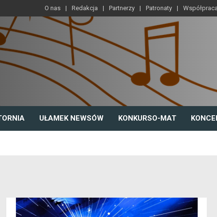
O nas
Redakcja
Partnerzy
Patronaty
Współprac
TORNIA
UŁAMEK NEWSÓW
KONKURSO-MAT
KONCE