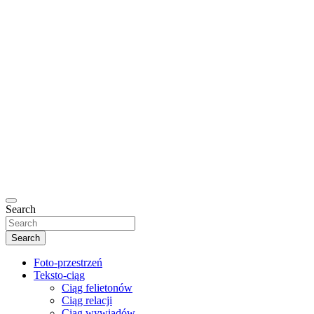
Search
Search
Foto-przestrzeń
Teksto-ciąg
Ciąg felietonów
Ciąg relacji
Ciąg wywiadów