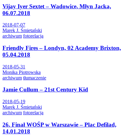
Vijay Iyer Sextet – Wadowice, Młyn Jacka,
06.07.2018
2018-07-07
Marek J. Śmietański
archiwum
fotorelacja
Friendly Fires – Londyn, 02 Academy Brixton,
05.04.2018
2018-05-31
Monika Piotrowska
archiwum
tłumaczenie
Jamie Cullum – 21st Century Kid
2018-05-19
Marek J. Śmietański
archiwum
fotorelacja
26. Finał WOŚP w Warszawie – Plac Defilad,
14.01.2018