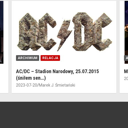
ARCHIWUM
RELACJA
AC/DC – Stadion Narodowy, 25.07.2015
M
(śniłem sen…)
2
2023-07-20
Marek J. Śmietański