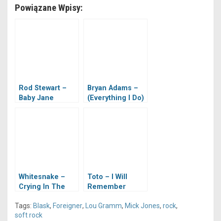
Powiązane Wpisy:
Rod Stewart –
Bryan Adams –
Baby Jane
(Everything I Do)
I Do It For You
Whitesnake –
Toto – I Will
Crying In The
Remember
Rain
Tags:
Blask
,
Foreigner
,
Lou Gramm
,
Mick Jones
,
rock
,
soft rock