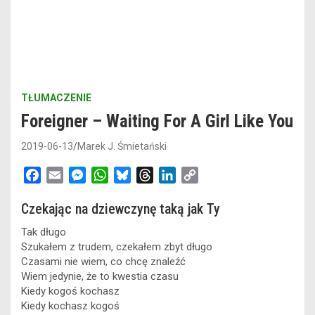
TŁUMACZENIE
Foreigner – Waiting For A Girl Like You
2019-06-13
Marek J. Śmietański
F
E
M
W
B
T
L
C
a
m
e
h
l
h
i
o
Czekając na dziewczynę taką jak Ty
c
a
s
a
u
r
n
p
e
i
s
t
e
e
k
y
Tak długo
b
l
e
s
s
a
e
L
Szukałem z trudem, czekałem zbyt długo
o
n
A
k
d
d
i
Czasami nie wiem, co chcę znaleźć
o
g
p
y
s
I
n
Wiem jedynie, że to kwestia czasu
Kiedy kogoś kochasz
k
e
p
n
k
Kiedy kochasz kogoś
r