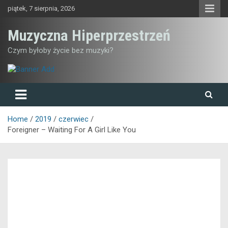
Skip
piątek, 7 sierpnia, 2026
to
content
Muzyczna Hiperprzestrzeń
Czym byłoby życie bez muzyki?
Home
2019
czerwiec
Foreigner – Waiting For A Girl Like You