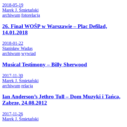
2018-05-19
Marek J. Śmietański
archiwum
fotorelacja
26. Finał WOŚP w Warszawie – Plac Defilad,
14.01.2018
2018-01-22
Stanisław Wadas
archiwum
wywiad
Musical Testimony – Billy Sherwood
2017-11-30
Marek J. Śmietański
archiwum
relacja
Ian Anderson’s Jethro Tull – Dom Muzyki i Tańca,
Zabrze, 24.08.2012
2017-11-26
Marek J. Śmietański