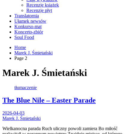
Recenzje książek
Recenzje płyt
Translatornia
Ułamek newsów
Konkurso-mat
Koncerto-zbiór
Soul Food
Home
Marek J. Śmietański
Page 2
Marek J. Śmietański
tłumaczenie
The Blue Nile – Easter Parade
2026-04-03
Marek J. Śmietański
Wielkanocna parada Ruch uliczny powoli zamiera Bo miłość
rozkwita* w porannym powietrzu Znajduję miejsce, od którego…