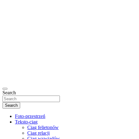
Search
Search
Foto-przestrzeń
Teksto-ciąg
Ciąg felietonów
Ciąg relacji
Ciąg wywiadów