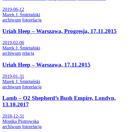
2019-06-12
Marek J. Śmietański
archiwum
fotorelacja
Uriah Heep – Warszawa, Progresja, 17.11.2015
2019-02-06
Marek J. Śmietański
archiwum
relacja
Uriah Heep – Warszawa, 17.11.2015
2019-01-31
Marek J. Śmietański
archiwum
fotorelacja
Lamb – O2 Shepherd’s Bush Empire, Londyn,
13.10.2017
2018-12-31
Monika Piotrowska
archiwum
fotorelacja