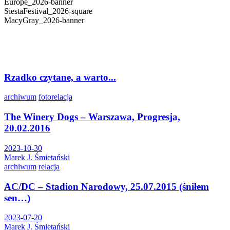
Europe_2026-banner
SiestaFestival_2026-square
MacyGray_2026-banner
Rzadko czytane, a warto...
archiwum
fotorelacja
The Winery Dogs – Warszawa, Progresja,
20.02.2016
2023-10-30
Marek J. Śmietański
archiwum
relacja
AC/DC – Stadion Narodowy, 25.07.2015 (śniłem
sen…)
2023-07-20
Marek J. Śmietański