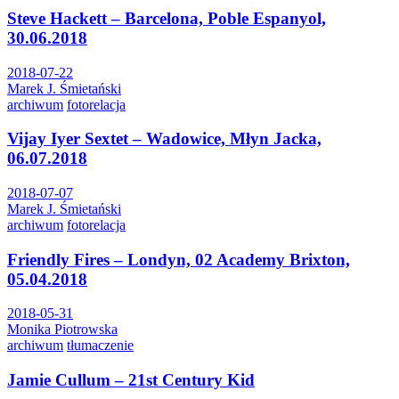
Steve Hackett – Barcelona, Poble Espanyol,
30.06.2018
2018-07-22
Marek J. Śmietański
archiwum
fotorelacja
Vijay Iyer Sextet – Wadowice, Młyn Jacka,
06.07.2018
2018-07-07
Marek J. Śmietański
archiwum
fotorelacja
Friendly Fires – Londyn, 02 Academy Brixton,
05.04.2018
2018-05-31
Monika Piotrowska
archiwum
tłumaczenie
Jamie Cullum – 21st Century Kid