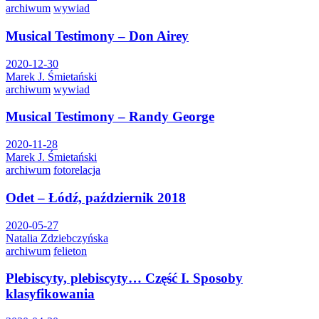
archiwum
wywiad
Musical Testimony – Don Airey
2020-12-30
Marek J. Śmietański
archiwum
wywiad
Musical Testimony – Randy George
2020-11-28
Marek J. Śmietański
archiwum
fotorelacja
Odet – Łódź, październik 2018
2020-05-27
Natalia Zdziebczyńska
archiwum
felieton
Plebiscyty, plebiscyty… Część I. Sposoby
klasyfikowania