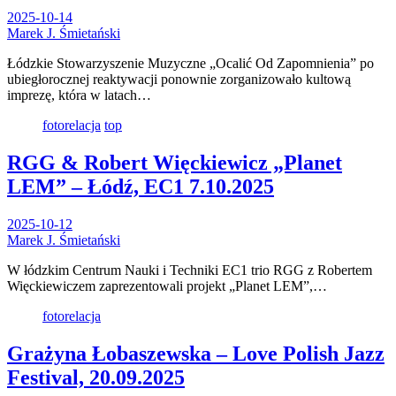
2025-10-14
Marek J. Śmietański
Łódzkie Stowarzyszenie Muzyczne „Ocalić Od Zapomnienia” po
ubiegłorocznej reaktywacji ponownie zorganizowało kultową
imprezę, która w latach…
fotorelacja
top
RGG & Robert Więckiewicz „Planet
LEM” – Łódź, EC1 7.10.2025
2025-10-12
Marek J. Śmietański
W łódzkim Centrum Nauki i Techniki EC1 trio RGG z Robertem
Więckiewiczem zaprezentowali projekt „Planet LEM”,…
fotorelacja
Grażyna Łobaszewska – Love Polish Jazz
Festival, 20.09.2025