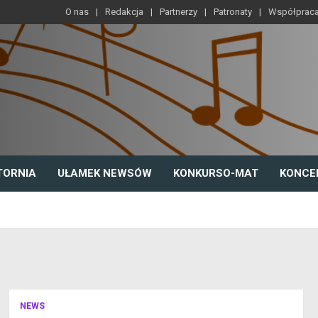
O nas
Redakcja
Partnerzy
Patronaty
Współprac
TORNIA
UŁAMEK NEWSÓW
KONKURSO-MAT
KONCE
NEWS