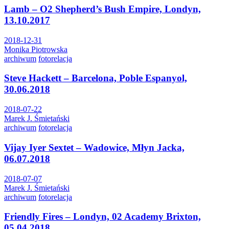
Lamb – O2 Shepherd’s Bush Empire, Londyn,
13.10.2017
2018-12-31
Monika Piotrowska
archiwum
fotorelacja
Steve Hackett – Barcelona, Poble Espanyol,
30.06.2018
2018-07-22
Marek J. Śmietański
archiwum
fotorelacja
Vijay Iyer Sextet – Wadowice, Młyn Jacka,
06.07.2018
2018-07-07
Marek J. Śmietański
archiwum
fotorelacja
Friendly Fires – Londyn, 02 Academy Brixton,
05.04.2018