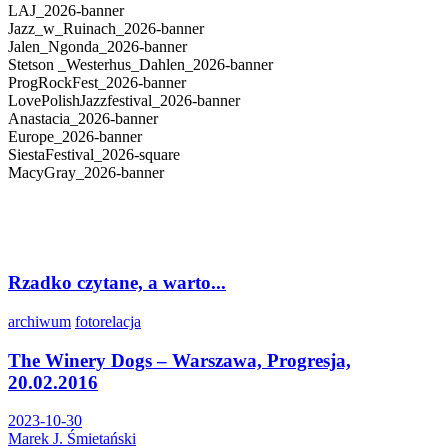
LAJ_2026-banner
Jazz_w_Ruinach_2026-banner
Jalen_Ngonda_2026-banner
Stetson _Westerhus_Dahlen_2026-banner
ProgRockFest_2026-banner
LovePolishJazzfestival_2026-banner
Anastacia_2026-banner
Europe_2026-banner
SiestaFestival_2026-square
MacyGray_2026-banner
Rzadko czytane, a warto...
archiwum
fotorelacja
The Winery Dogs – Warszawa, Progresja,
20.02.2016
2023-10-30
Marek J. Śmietański