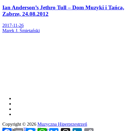
Ian Anderson’s Jethro Tull – Dom Muzyki i Tańca,
Zabrze, 24.08.2012
2017-11-26
Marek J. Śmietański
Copyright © 2026
Muzyczna Hiperprzestrzeń
Theme by:
Theme Horse
Facebook
Email
Messenger
WhatsApp
Bluesky
Threads
LinkedIn
Copy