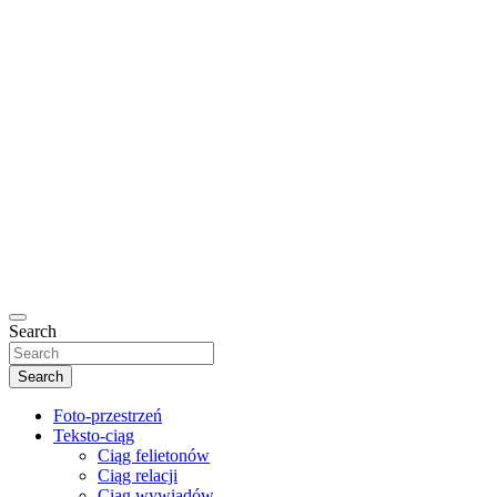
Search
Search
Foto-przestrzeń
Teksto-ciąg
Ciąg felietonów
Ciąg relacji
Ciąg wywiadów