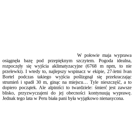
W połowie maja wyprawa
osiągnęła bazę pod przepięknym szczytem. Pogoda idealna,
rozpoczęły się wyjścia aklimatyzacyjne (6768 m npm, to nie
przelewki). I wtedy to, najlepszy wspinacz w ekipie, 27-letni Ivan
Bortel podczas takiego wyjścia poślizgnął się przekraczając
strumień i spadł 30 m, ginąc na miejscu… Tyle nieszczęść, a to
dopiero początek. Ale alpiniści to twardziele: śmierć jest zawsze
blisko, przyzwyczajeni do jej obecności kontynuują wyprawę.
Jednak tego lata w Peru biała pani była wyjątkowo nienasycona.