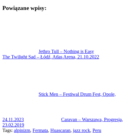
Powiązane wpisy:
Jethro Tull – Nothing is Easy
The Twilight Sad – Łódź, Atlas Arena, 21.10.2022
Stick Men – Festiwal Drum Fest, Opole,
24.11.2023
Caravan – Warszawa, Progresja,
23.02.2019
Tags:
alpinizm
,
Fermata
,
Huascaran
,
jazz rock
,
Peru