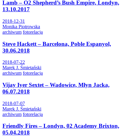
Lamb – O2 Shepherd’s Bush Empire, Londyn,
13.10.2017
2018-12-31
Monika Piotrowska
archiwum
fotorelacja
Steve Hackett – Barcelona, Poble Espanyol,
30.06.2018
2018-07-22
Marek J. Śmietański
archiwum
fotorelacja
Vijay Iyer Sextet – Wadowice, Młyn Jacka,
06.07.2018
2018-07-07
Marek J. Śmietański
archiwum
fotorelacja
Friendly Fires – Londyn, 02 Academy Brixton,
05.04.2018