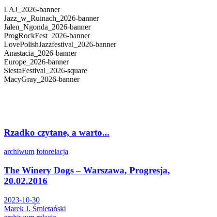
LAJ_2026-banner
Jazz_w_Ruinach_2026-banner
Jalen_Ngonda_2026-banner
ProgRockFest_2026-banner
LovePolishJazzfestival_2026-banner
Anastacia_2026-banner
Europe_2026-banner
SiestaFestival_2026-square
MacyGray_2026-banner
Rzadko czytane, a warto...
archiwum
fotorelacja
The Winery Dogs – Warszawa, Progresja,
20.02.2016
2023-10-30
Marek J. Śmietański