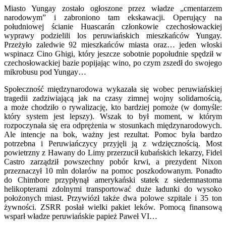
Miasto Yungay zostało ogłoszone przez władze „cmentarzem
narodowym” i zabroniono tam ekskawacji. Operujący na
południowej ścianie Huascarán członkowie czechosłowackiej
wyprawy podzielili los peruwiańskich mieszkańców Yungay.
Przeżyło zaledwie 92 mieszkańców miasta oraz… jeden włoski
wspinacz Cino Ghigi, który jeszcze sobotnie popołudnie spędził w
czechosłowackiej bazie popijając wino, po czym zszedł do swojego
mikrobusu pod Yungay…
Społeczność międzynarodowa wykazała się wobec peruwiańskiej
tragedii zadziwiającą jak na czasy zimnej wojny solidarnością,
a może chodziło o rywalizację, kto bardziej pomoże (w domyśle:
który system jest lepszy). Wszak to był moment, w którym
rozpoczynała się era odprężenia w stosunkach międzynarodowych.
Ale intencje na bok, ważny jest rezultat. Pomoc była bardzo
potrzebna i Peruwiańczycy przyjęli ją z wdzięcznością. Most
powietrzny z Hawany do Limy przerzucił kubańskich lekarzy, Fidel
Castro zarządził powszechny pobór krwi, a prezydent Nixon
przeznaczył 10 mln dolarów na pomoc poszkodowanym. Ponadto
do Chimbore przypłynął amerykański statek z siedemnastoma
helikopterami zdolnymi transportować duże ładunki do wysoko
położonych miast. Przywiózł także dwa polowe szpitale i 35 ton
żywności. ZSRR posłał wielki pakiet leków. Pomocą finansową
wsparł władze peruwiańskie papież Paweł VI…