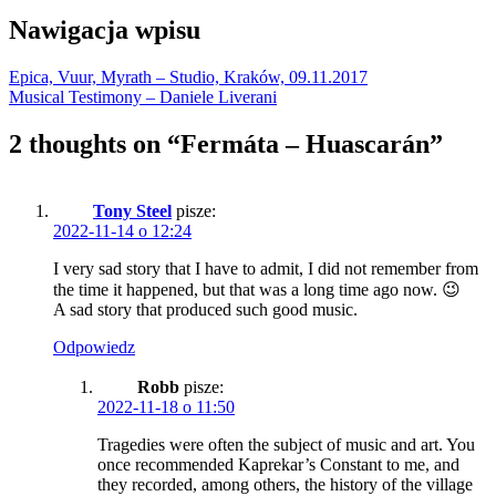
Nawigacja wpisu
Epica, Vuur, Myrath – Studio, Kraków, 09.11.2017
Musical Testimony – Daniele Liverani
2 thoughts on “
Fermáta – Huascarán
”
Tony Steel
pisze:
2022-11-14 o 12:24
I very sad story that I have to admit, I did not remember from
the time it happened, but that was a long time ago now. 😉
A sad story that produced such good music.
Odpowiedz
Robb
pisze:
2022-11-18 o 11:50
Tragedies were often the subject of music and art. You
once recommended Kaprekar’s Constant to me, and
they recorded, among others, the history of the village