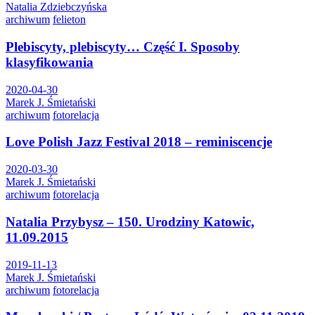
Natalia Zdziebczyńska
archiwum
felieton
Plebiscyty, plebiscyty… Część I. Sposoby
klasyfikowania
2020-04-30
Marek J. Śmietański
archiwum
fotorelacja
Love Polish Jazz Festival 2018 – reminiscencje
2020-03-30
Marek J. Śmietański
archiwum
fotorelacja
Natalia Przybysz – 150. Urodziny Katowic,
11.09.2015
2019-11-13
Marek J. Śmietański
archiwum
fotorelacja