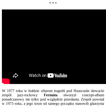
* * *
W 1977 roku w hołdzie ofiarom tragedii pod Huascarán słowacki
zespół jazz-rockowy
Fermáta
stworzył concept-album
ponadczasowy nie tylko pod względem przesłania. Zespół powstał
w 1973 roku, a jego trzon od samego początku stanowili gitarzysta