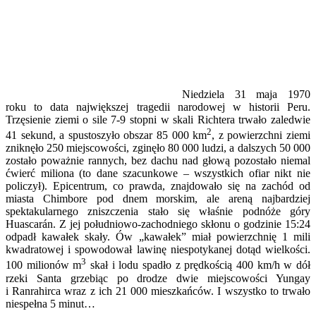
Niedziela 31 maja 1970
roku to data największej tragedii narodowej w historii Peru.
Trzęsienie ziemi o sile 7-9 stopni w skali Richtera trwało zaledwie
2
41 sekund, a spustoszyło obszar 85 000 km
, z powierzchni ziemi
zniknęło 250 miejscowości, zginęło 80 000 ludzi, a dalszych 50 000
zostało poważnie rannych, bez dachu nad głową pozostało niemal
ćwierć miliona (to dane szacunkowe – wszystkich ofiar nikt nie
policzył). Epicentrum, co prawda, znajdowało się na zachód od
miasta Chimbore pod dnem morskim, ale areną najbardziej
spektakularnego zniszczenia stało się właśnie podnóże góry
Huascarán. Z jej południowo-zachodniego skłonu o godzinie 15:24
odpadł kawałek skały. Ów „kawałek” miał powierzchnię 1 mili
kwadratowej i spowodował lawinę niespotykanej dotąd wielkości.
3
100 milionów m
skał i lodu spadło z prędkością 400 km/h w dół
rzeki Santa grzebiąc po drodze dwie miejscowości Yungay
i Ranrahirca wraz z ich 21 000 mieszkańców. I wszystko to trwało
niespełna 5 minut…