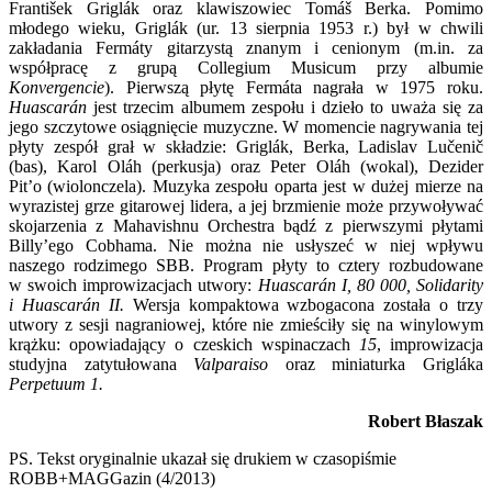
František Griglák oraz klawiszowiec Tomáš Berka. Pomimo
młodego wieku, Griglák (ur. 13 sierpnia 1953 r.) był w chwili
zakładania Fermáty gitarzystą znanym i cenionym (m.in. za
współpracę z grupą Collegium Musicum przy albumie
Konvergencie
). Pierwszą płytę Fermáta nagrała w 1975 roku.
Huascarán
jest trzecim albumem zespołu i dzieło to uważa się za
jego szczytowe osiągnięcie muzyczne. W momencie nagrywania tej
płyty zespół grał w składzie: Griglák, Berka, Ladislav Lučenič
(bas), Karol Oláh (perkusja) oraz Peter Oláh (wokal), Dezider
Pit’o (wiolonczela). Muzyka zespołu oparta jest w dużej mierze na
wyrazistej grze gitarowej lidera, a jej brzmienie może przywoływać
skojarzenia z Mahavishnu Orchestra bądź z pierwszymi płytami
Billy’ego Cobhama. Nie można nie usłyszeć w niej wpływu
naszego rodzimego SBB. Program płyty to cztery rozbudowane
w swoich improwizacjach utwory:
Huascarán I, 80 000, Solidarity
i Huascarán II.
Wersja kompaktowa wzbogacona została o trzy
utwory z sesji nagraniowej, które nie zmieściły się na winylowym
krążku: opowiadający o czeskich wspinaczach
15
, improwizacja
studyjna zatytułowana
Valparaiso
oraz miniaturka Grigláka
Perpetuum 1.
Robert Błaszak
PS. Tekst oryginalnie ukazał się drukiem w czasopiśmie
ROBB+MAGGazin (4/2013)