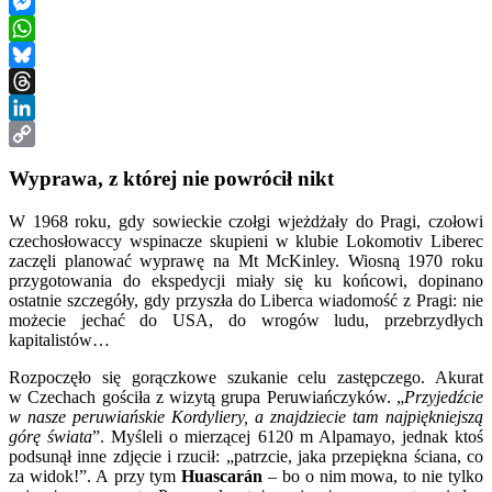
Email
Messenger
WhatsApp
Bluesky
Threads
LinkedIn
Copy
Wyprawa, z której nie powrócił nikt
Link
W 1968 roku, gdy sowieckie czołgi wjeżdżały do Pragi, czołowi
czechosłowaccy wspinacze skupieni w klubie Lokomotiv Liberec
zaczęli planować wyprawę na Mt McKinley. Wiosną 1970 roku
przygotowania do ekspedycji miały się ku końcowi, dopinano
ostatnie szczegóły, gdy przyszła do Liberca wiadomość z Pragi: nie
możecie jechać do USA, do wrogów ludu, przebrzydłych
kapitalistów…
Rozpoczęło się gorączkowe szukanie celu zastępczego. Akurat
w Czechach gościła z wizytą grupa Peruwiańczyków. „
Przyjedźcie
w nasze peruwiańskie Kordyliery, a znajdziecie tam najpiękniejszą
górę świata
”. Myśleli o mierzącej 6120 m Alpamayo, jednak ktoś
podsunął inne zdjęcie i rzucił: „patrzcie, jaka przepiękna ściana, co
za widok!”. A przy tym
Huascarán
– bo o nim mowa, to nie tylko