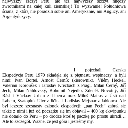
najwyższy szczyt Peru, ale też najwyższy szczyt między
zwrotnikami na całej kuli ziemskiej! To wyzwanie! Południowa
ściana, z którą nie poradzili sobie ani Amerykanie, ani Anglicy, ani
Argentyńczycy.
I pojechali. Czeska
Ekspedycja Peru 1970 składała się z piętnastu wspinaczy, a byli
nimi: Ivan Bortel, Arnošt Černík (kierownik), Vilém Heckel,
Valerian Koroušek i Jaroslav Krecbach z Pragi, Milan Černý, Jiří
Jech, Milan Náhlovský, Bohumil Nejedlo, Zdeněk Novotný, Jiří
Rásl i Václaav Urban z Liberca oraz Miloš Matras z Ústí nad
Labem, Svatopluk Ulvr z Jičína i Ladislav Mejsnar z Jablonca. Ale
był jeszcze szesnasty członek ekspedycji: „pan Pech” zabrał się
także z nimi i już od początku się im objawił – 400 kg ekwipunku
nie dotarło do Peru – po drodze ktoś tę paczkę po prostu ukradł…
Ale to szczegół. Ważne, że jest góra i jesteśmy my.