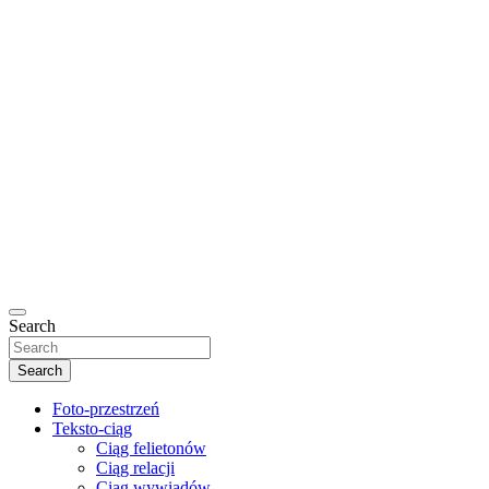
Search
Search
Foto-przestrzeń
Teksto-ciąg
Ciąg felietonów
Ciąg relacji
Ciąg wywiadów