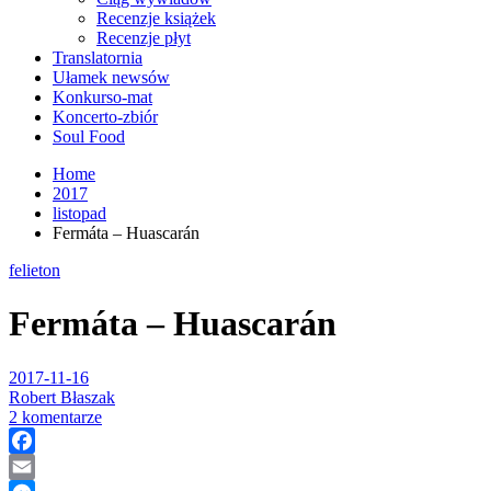
Recenzje książek
Recenzje płyt
Translatornia
Ułamek newsów
Konkurso-mat
Koncerto-zbiór
Soul Food
Home
2017
listopad
Fermáta – Huascarán
felieton
Fermáta – Huascarán
2017-11-16
Robert Błaszak
2 komentarze
Facebook