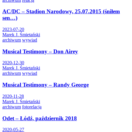
archiwum
relacja
AC/DC – Stadion Narodowy, 25.07.2015 (śniłem
sen…)
2023-07-20
Marek J. Śmietański
archiwum
wywiad
Musical Testimony – Don Airey
2020-12-30
Marek J. Śmietański
archiwum
wywiad
Musical Testimony – Randy George
2020-11-28
Marek J. Śmietański
archiwum
fotorelacja
Odet – Łódź, październik 2018
2020-05-27