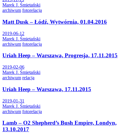
Marek J. Śmietański
archiwum
fotorelacja
Matt Dusk – Łódź, Wytwórnia, 01.04.2016
2019-06-12
Marek J. Śmietański
archiwum
fotorelacja
Uriah Heep – Warszawa, Progresja, 17.11.2015
2019-02-06
Marek J. Śmietański
archiwum
relacja
Uriah Heep – Warszawa, 17.11.2015
2019-01-31
Marek J. Śmietański
archiwum
fotorelacja
Lamb – O2 Shepherd’s Bush Empire, Londyn,
13.10.2017