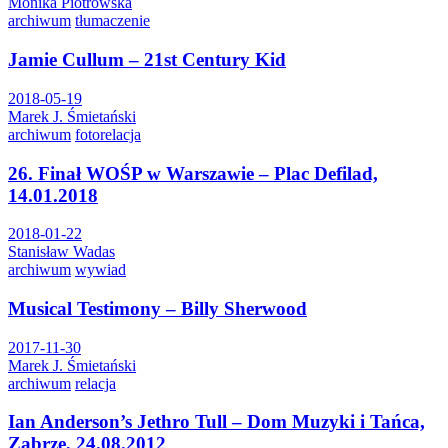
Monika Piotrowska
archiwum
tłumaczenie
Jamie Cullum – 21st Century Kid
2018-05-19
Marek J. Śmietański
archiwum
fotorelacja
26. Finał WOŚP w Warszawie – Plac Defilad,
14.01.2018
2018-01-22
Stanisław Wadas
archiwum
wywiad
Musical Testimony – Billy Sherwood
2017-11-30
Marek J. Śmietański
archiwum
relacja
Ian Anderson’s Jethro Tull – Dom Muzyki i Tańca,
Zabrze, 24.08.2012