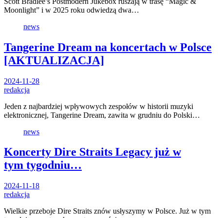
Scott Bradlee’s Postmodern Jukebox ruszają w trasę “Magic &
Moonlight” i w 2025 roku odwiedzą dwa…
news
Tangerine Dream na koncertach w Polsce
[AKTUALIZACJA]
2024-11-28
redakcja
Jeden z najbardziej wpływowych zespołów w historii muzyki
elektronicznej, Tangerine Dream, zawita w grudniu do Polski…
news
Koncerty Dire Straits Legacy już w
tym tygodniu…
2024-11-18
redakcja
Wielkie przeboje Dire Straits znów usłyszymy w Polsce. Już w tym