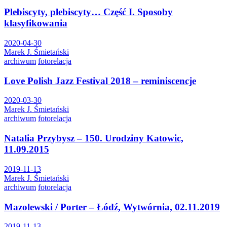
Plebiscyty, plebiscyty… Część I. Sposoby
klasyfikowania
2020-04-30
Marek J. Śmietański
archiwum
fotorelacja
Love Polish Jazz Festival 2018 – reminiscencje
2020-03-30
Marek J. Śmietański
archiwum
fotorelacja
Natalia Przybysz – 150. Urodziny Katowic,
11.09.2015
2019-11-13
Marek J. Śmietański
archiwum
fotorelacja
Mazolewski / Porter – Łódź, Wytwórnia, 02.11.2019
2019-11-13