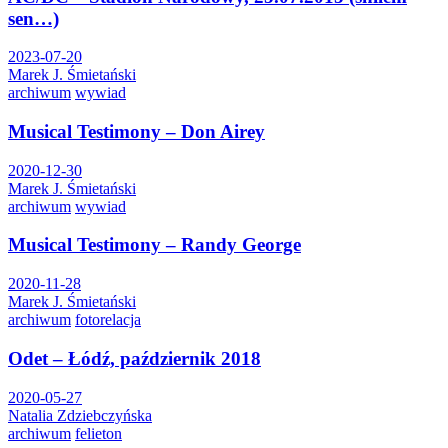
sen…)
2023-07-20
Marek J. Śmietański
archiwum
wywiad
Musical Testimony – Don Airey
2020-12-30
Marek J. Śmietański
archiwum
wywiad
Musical Testimony – Randy George
2020-11-28
Marek J. Śmietański
archiwum
fotorelacja
Odet – Łódź, październik 2018
2020-05-27
Natalia Zdziebczyńska
archiwum
felieton