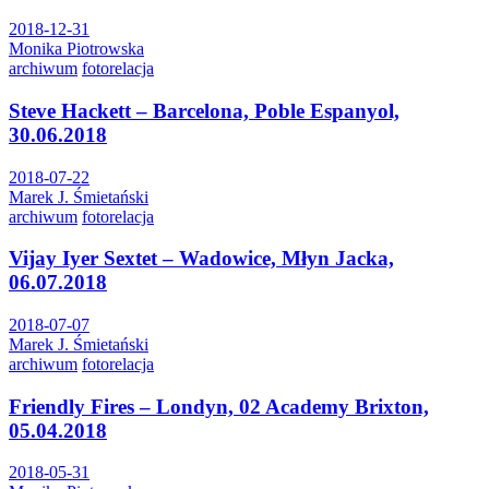
2018-12-31
Monika Piotrowska
archiwum
fotorelacja
Steve Hackett – Barcelona, Poble Espanyol,
30.06.2018
2018-07-22
Marek J. Śmietański
archiwum
fotorelacja
Vijay Iyer Sextet – Wadowice, Młyn Jacka,
06.07.2018
2018-07-07
Marek J. Śmietański
archiwum
fotorelacja
Friendly Fires – Londyn, 02 Academy Brixton,
05.04.2018
2018-05-31