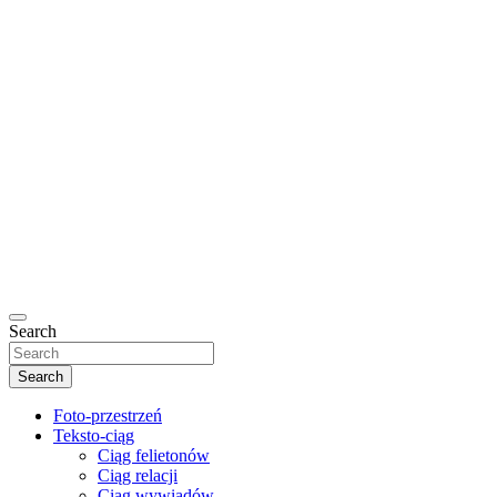
Search
Search
Foto-przestrzeń
Teksto-ciąg
Ciąg felietonów
Ciąg relacji
Ciąg wywiadów