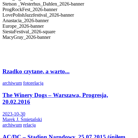
Stetson _Westerhus_Dahlen_2026-banner
ProgRockFest_2026-banner
LovePolishJazzfestival_2026-banner
Anastacia_2026-banner
Europe_2026-banner
SiestaFestival_2026-square
MacyGray_2026-banner
Rzadko czytane, a warto...
archiwum
fotorelacja
The Winery Dogs – Warszawa, Progresja,
20.02.2016
2023-10-30
Marek J. Śmietański
archiwum
relacja
AC/DC – Stadion Narodowy, 25.07.2015 (śniłem