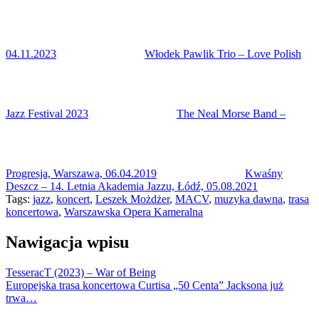
04.11.2023
Włodek Pawlik Trio – Love Polish
Jazz Festival 2023
The Neal Morse Band –
Progresja, Warszawa, 06.04.2019
Kwaśny
Deszcz – 14. Letnia Akademia Jazzu, Łódź, 05.08.2021
Tags:
jazz
,
koncert
,
Leszek Możdżer
,
MACV
,
muzyka dawna
,
trasa
koncertowa
,
Warszawska Opera Kameralna
Nawigacja wpisu
TesseracT (2023) – War of Being
Europejska trasa koncertowa Curtisa „50 Centa” Jacksona już
trwa…