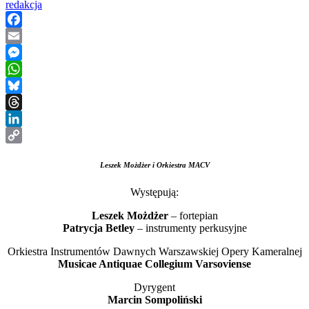
redakcja
Facebook
Email
Messenger
WhatsApp
Bluesky
Threads
LinkedIn
Copy
Leszek Możdżer i Orkiestra MACV
Link
Występują:
Leszek Możdżer
– fortepian
Patrycja Betley
– instrumenty perkusyjne
Orkiestra Instrumentów Dawnych Warszawskiej Opery Kameralnej
Musicae Antiquae Collegium Varsoviense
Dyrygent
Marcin Sompoliński