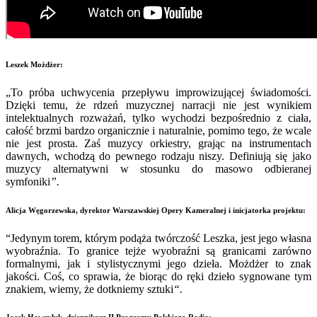
Leszek Możdżer:
„To próba uchwycenia przepływu improwizującej świadomości.
Dzięki temu, że rdzeń muzycznej narracji nie jest wynikiem
intelektualnych rozważań, tylko wychodzi bezpośrednio z ciała,
całość brzmi bardzo organicznie i naturalnie, pomimo tego, że wcale
nie jest prosta. Zaś muzycy orkiestry, grając na instrumentach
dawnych, wchodzą do pewnego rodzaju niszy. Definiują się jako
muzycy alternatywni w stosunku do masowo odbieranej
symfoniki
”.
Alicja Węgorzewska, dyrektor Warszawskiej Opery Kameralnej i inicjatorka projektu:
“Jedynym torem, którym podąża twórczość Leszka, jest jego własna
wyobraźnia. To granice tejże wyobraźni są granicami zarówno
formalnymi, jak i stylistycznymi jego dzieła. Możdżer to znak
jakości. Coś, co sprawia, że biorąc do ręki dzieło sygnowane tym
znakiem, wiemy, że dotkniemy sztuki
“.