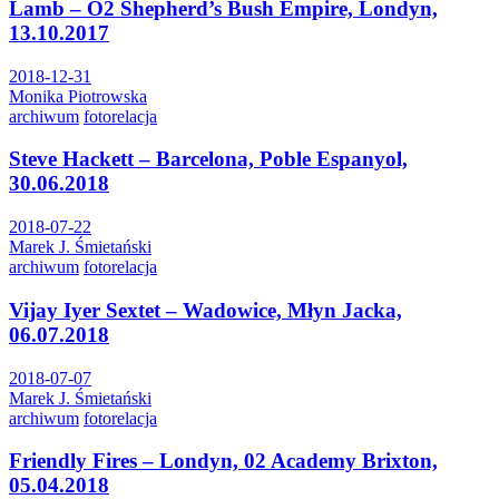
Lamb – O2 Shepherd’s Bush Empire, Londyn,
13.10.2017
2018-12-31
Monika Piotrowska
archiwum
fotorelacja
Steve Hackett – Barcelona, Poble Espanyol,
30.06.2018
2018-07-22
Marek J. Śmietański
archiwum
fotorelacja
Vijay Iyer Sextet – Wadowice, Młyn Jacka,
06.07.2018
2018-07-07
Marek J. Śmietański
archiwum
fotorelacja
Friendly Fires – Londyn, 02 Academy Brixton,
05.04.2018