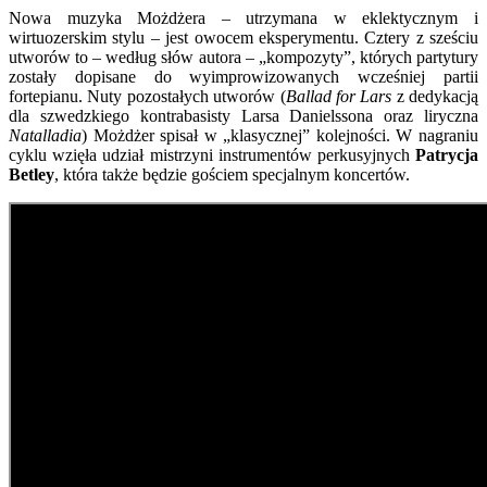
Nowa muzyka Możdżera – utrzymana w eklektycznym i
wirtuozerskim stylu – jest owocem eksperymentu. Cztery z sześciu
utworów to – według słów autora – „kompozyty”, których partytury
zostały dopisane do wyimprowizowanych wcześniej partii
fortepianu. Nuty pozostałych utworów (
Ballad for Lars
z dedykacją
dla szwedzkiego kontrabasisty Larsa Danielssona oraz liryczna
Natalladia
) Możdżer spisał w „klasycznej” kolejności. W nagraniu
cyklu wzięła udział mistrzyni instrumentów perkusyjnych
Patrycja
Betley
, która także będzie gościem specjalnym koncertów.