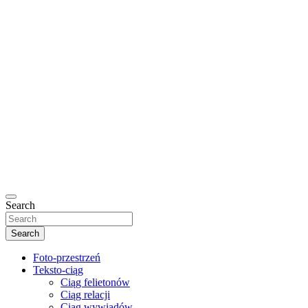
Search
Search
Foto-przestrzeń
Teksto-ciąg
Ciąg felietonów
Ciąg relacji
Ciąg wywiadów