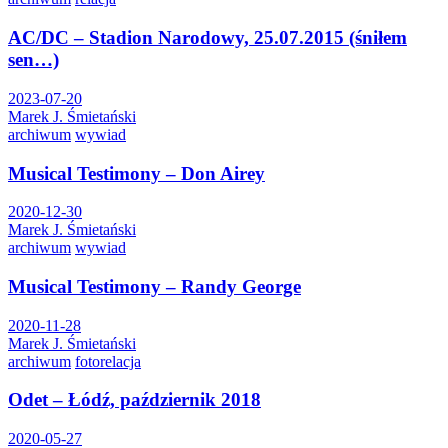
AC/DC – Stadion Narodowy, 25.07.2015 (śniłem
sen…)
2023-07-20
Marek J. Śmietański
archiwum
wywiad
Musical Testimony – Don Airey
2020-12-30
Marek J. Śmietański
archiwum
wywiad
Musical Testimony – Randy George
2020-11-28
Marek J. Śmietański
archiwum
fotorelacja
Odet – Łódź, październik 2018
2020-05-27