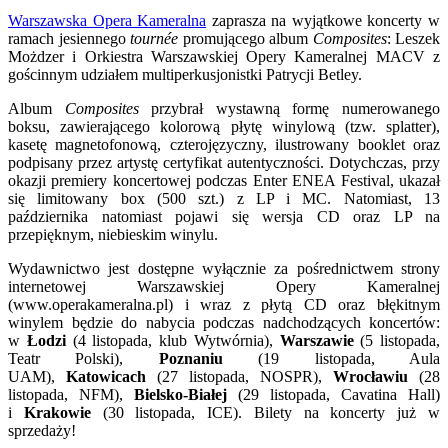
Warszawska Opera Kameralna
zaprasza na wyjątkowe koncerty w
ramach jesiennego
tournée
promującego album
Composites
: Leszek
Możdzer i Orkiestra Warszawskiej Opery Kameralnej MACV z
gościnnym udziałem multiperkusjonistki Patrycji Betley.
Album
Composites
przybrał wystawną formę numerowanego
boksu, zawierającego kolorową płytę winylową (tzw. splatter),
kasetę magnetofonową, czterojęzyczny, ilustrowany booklet oraz
podpisany przez artystę certyfikat autentyczności. Dotychczas, przy
okazji premiery koncertowej podczas Enter ENEA Festival, ukazał
się limitowany box (500 szt.) z LP i MC. Natomiast, 13
października natomiast pojawi się wersja CD oraz LP na
przepięknym, niebieskim winylu.
Wydawnictwo jest dostępne wyłącznie za pośrednictwem strony
internetowej Warszawskiej Opery Kameralnej
(www.operakameralna.pl) i wraz z płytą CD oraz błękitnym
winylem będzie do nabycia podczas nadchodzących koncertów:
w
Łodzi
(4 listopada, klub Wytwórnia),
Warszawie
(5 listopada,
Teatr Polski),
Poznaniu
(19 listopada, Aula
UAM),
Katowicach
(27 listopada, NOSPR),
Wrocławiu
(28
listopada, NFM),
Bielsko-Białej
(29 listopada, Cavatina Hall)
i
Krakowie
(30 listopada, ICE). Bilety na koncerty już w
sprzedaży!