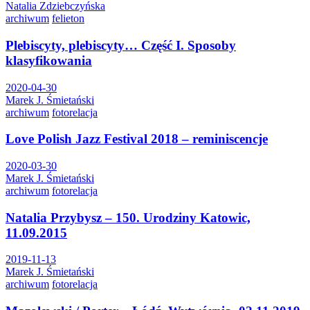
Natalia Zdziebczyńska
archiwum
felieton
Plebiscyty, plebiscyty… Część I. Sposoby
klasyfikowania
2020-04-30
Marek J. Śmietański
archiwum
fotorelacja
Love Polish Jazz Festival 2018 – reminiscencje
2020-03-30
Marek J. Śmietański
archiwum
fotorelacja
Natalia Przybysz – 150. Urodziny Katowic,
11.09.2015
2019-11-13
Marek J. Śmietański
archiwum
fotorelacja