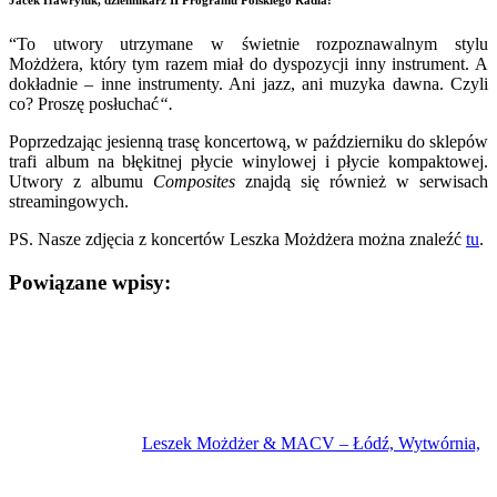
Jacek Hawryluk, dziennikarz II Programu Polskiego Radia:
“To utwory utrzymane w świetnie rozpoznawalnym stylu
Możdżera, który tym razem miał do dyspozycji inny instrument. A
dokładnie – inne instrumenty. Ani jazz, ani muzyka dawna. Czyli
co? Proszę posłuchać
“.
Poprzedzając jesienną trasę koncertową, w październiku do sklepów
trafi album na błękitnej płycie winylowej i płycie kompaktowej.
Utwory z albumu
Composites
znajdą się również w serwisach
streamingowych.
PS. Nasze zdjęcia z koncertów Leszka Możdżera można znaleźć
tu
.
Powiązane wpisy:
Leszek Możdżer & MACV – Łódź, Wytwórnia,