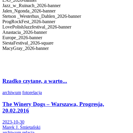
LAJ_2026-banner
Jazz_w_Ruinach_2026-banner
Jalen_Ngonda_2026-banner
Stetson _Westerhus_Dahlen_2026-banner
ProgRockFest_2026-banner
LovePolishJazzfestival_2026-banner
Anastacia_2026-banner
Europe_2026-banner
SiestaFestival_2026-square
MacyGray_2026-banner
Rzadko czytane, a warto...
archiwum
fotorelacja
The Winery Dogs – Warszawa, Progresja,
20.02.2016
2023-10-30
Marek J. Śmietański
archiwum
relacja