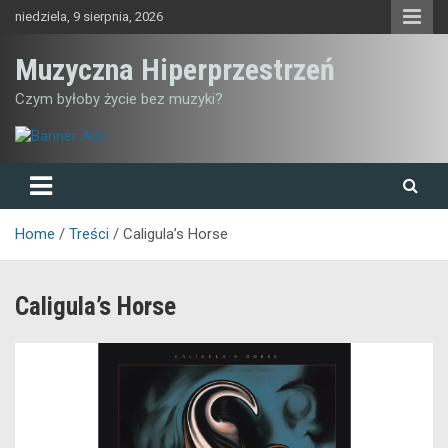
Skip
niedziela, 9 sierpnia, 2026
to
content
Muzyczna Hiperprzestrzeń
Czym byłoby życie bez muzyki?
Home
Treści
Caligula’s Horse
Caligula’s Horse