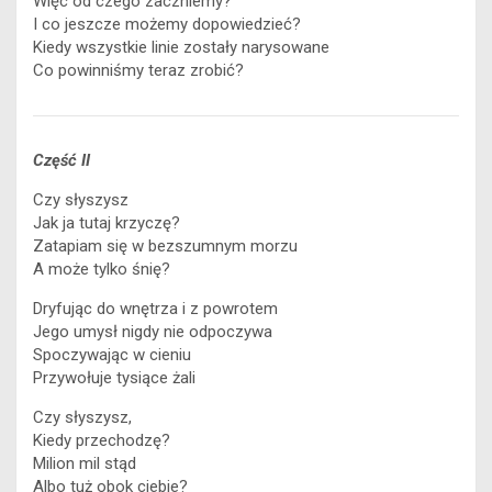
k
e
p
n
k
Więc od czego zaczniemy?
I co jeszcze możemy dopowiedzieć?
r
Kiedy wszystkie linie zostały narysowane
Co powinniśmy teraz zrobić?
Część II
Czy słyszysz
Jak ja tutaj krzyczę?
Zatapiam się w bezszumnym morzu
A może tylko śnię?
Dryfując do wnętrza i z powrotem
Jego umysł nigdy nie odpoczywa
Spoczywając w cieniu
Przywołuje tysiące żali
Czy słyszysz,
Kiedy przechodzę?
Milion mil stąd
Albo tuż obok ciebie?