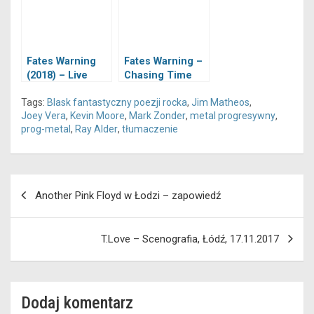
Fates Warning
Fates Warning –
(2018) – Live
Chasing Time
Over Europe
Tags:
Blask fantastyczny poezji rocka
,
Jim Matheos
,
Joey Vera
,
Kevin Moore
,
Mark Zonder
,
metal progresywny
,
prog-metal
,
Ray Alder
,
tłumaczenie
Nawigacja
Another Pink Floyd w Łodzi – zapowiedź
wpisu
T.Love – Scenografia, Łódź, 17.11.2017
Dodaj komentarz