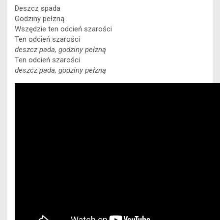
Deszcz spada
Godziny pełzną
Wszędzie ten odcień szarości
Ten odcień szarości
deszcz pada, godziny pełzną
Ten odcień szarości
deszcz pada, godziny pełzną