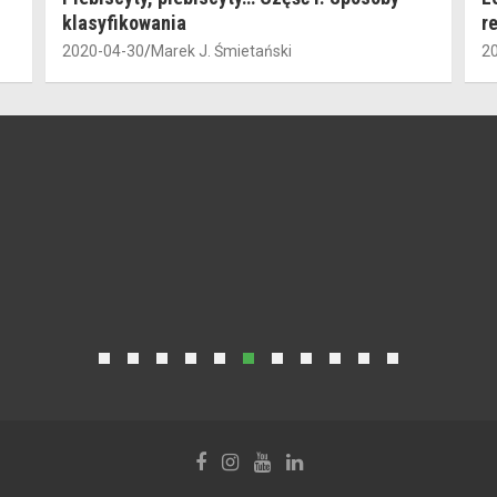
klasyfikowania
r
2020-04-30
Marek J. Śmietański
2