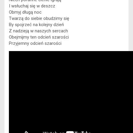
I wsłuchaj się w deszcz
Obmyj długą noc
Twarzą do siebie obudzimy się
By spojrzeć na kolejny dzień
Z nadzieją w naszych sercach
Obejmijmy ten odcień szarości
Przyjemny odcień szarości