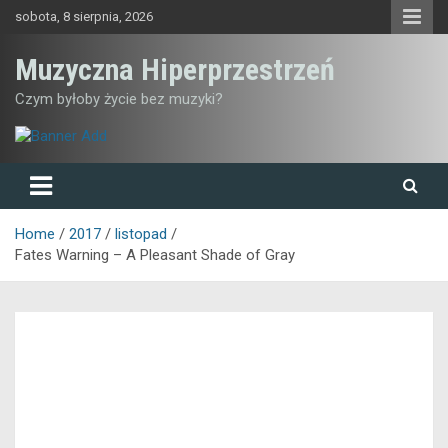
Skip
sobota, 8 sierpnia, 2026
to
content
Muzyczna Hiperprzestrzeń
Czym byłoby życie bez muzyki?
Home
2017
listopad
Fates Warning – A Pleasant Shade of Gray