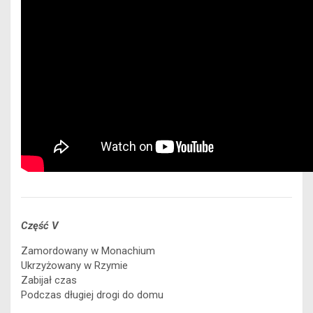
Część V
Zamordowany w Monachium
Ukrzyżowany w Rzymie
Zabijał czas
Podczas długiej drogi do domu