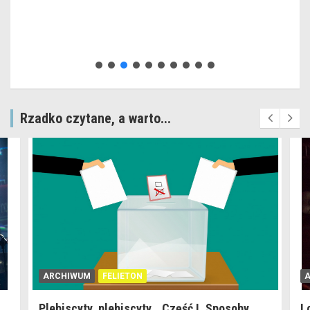
Rzadko czytane, a warto...
ARCHIWUM
FELIETON
Plebiscyty, plebiscyty… Część I. Sposoby
L