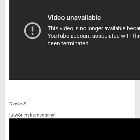
Część X
[utwór instrumentalny]