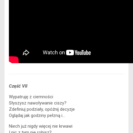
Część VII
Wypatruję z ciemności
Słyszysz nawoływanie ciszy?
Zdefiniuj podziały, opóźnij decyzje
Oglądaj jak godziny pełzną i…
Niech już nigdy więcej nie krwawi
I nic z tym nie robisz?