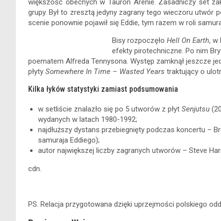
większość obecnych w Tauron Arenie. Zasadniczy set za
grupy. Był to zresztą jedyny zagrany tego wieczoru utwór p
scenie ponownie pojawił się Eddie, tym razem w roli samura
Bisy rozpoczęło
Hell On Earth
, w
efekty pirotechniczne. Po nim Br
poematem Alfreda Tennysona. Występ zamknął jeszcze jede
płyty
Somewhere In Time –
Wasted Years
traktujący o ulo
Kilka łyków statystyki zamiast podsumowania
w setliście znalazło się po 5 utworów z płyt
Senjutsu
(2
wydanych w latach 1980-1992;
najdłuższy dystans przebiegnięty podczas koncertu – Br
samuraja Eddiego);
autor największej liczby zagranych utworów – Steve Harr
cdn.
PS. Relacja przygotowana dzięki uprzejmości polskiego odd