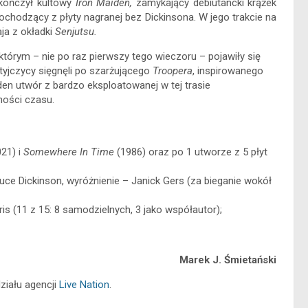
kończył kultowy
Iron Maiden,
zamykający debiutancki krążek
ochodzący z płyty nagranej bez Dickinsona. W jego trakcie na
ja z okładki
Senjutsu.
 którym – nie po raz pierwszy tego wieczoru – pojawiły się
ytyjczycy sięgnęli po szarżującego
Troopera
, inspirowanego
n utwór z bardzo eksploatowanej w tej trasie
tności czasu.
021) i
Somewhere In Time
(1986) oraz po 1 utworze z 5 płyt
uce Dickinson, wyróżnienie – Janick Gers (za bieganie wokół
is (11 z 15: 8 samodzielnych, 3 jako współautor);
Marek J. Śmietański
ziału agencji
Live Nation
.