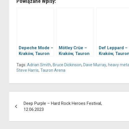
Powiązane Wpisy:
Depeche Mode –
Mötley Crüe –
Def Leppard –
Kraków, Tauron
Kraków, Tauron
Kraków, Tauro
Arena,
Arena,
Arena,
Tags:
Adrian Smith
,
Bruce Dickinson
,
Dave Murray
,
heavy meta
04.08.2023
31.05.2023
31.05.2023
Steve Harris
,
Tauron Arena
Nawigacja
Deep Purple – Hard Rock Heroes Festival,
wpisu
12.06.2023