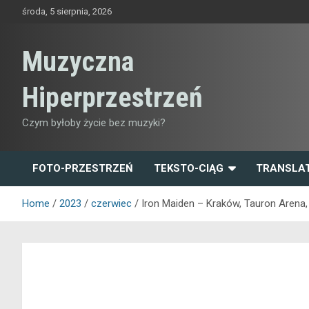
Skip
środa, 5 sierpnia, 2026
to
content
Muzyczna
Hiperprzestrzeń
Czym byłoby życie bez muzyki?
FOTO-PRZESTRZEŃ
TEKSTO-CIĄG
TRANSLA
Home
2023
czerwiec
Iron Maiden – Kraków, Tauron Arena,