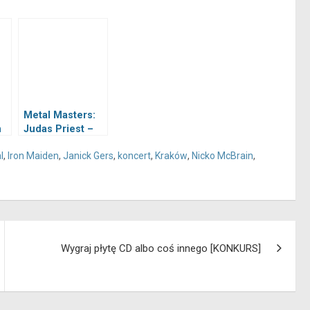
Metal Masters:
n
Judas Priest –
Kraków, Tauron
l
,
Iron Maiden
,
Janick Gers
,
koncert
,
Kraków
,
Nicko McBrain
,
Arena,
30.03.2024
Wygraj płytę CD albo coś innego [KONKURS]