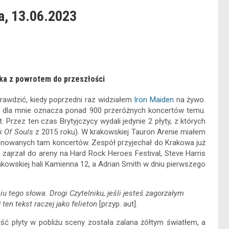
a, 13.06.2023
ka z powrotem do przeszłości
awdzić, kiedy poprzedni raz widziałem
Iron Maiden
na żywo.
co dla mnie oznacza ponad 900 przeróżnych koncertów temu.
 Przez ten czas Brytyjczycy wydali jedynie 2 płyty, z których
k Of Souls
z 2015 roku). W krakowskiej Tauron Arenie miałem
anowanych tam koncertów. Zespół przyjechał do Krakowa już
n zajrzał do areny na Hard Rock Heroes Festival, Steve Harris
akowskiej hali Kamienna 12, a Adrian Smith w dniu pierwszego
iu tego słowa. Drogi Czytelniku, jeśli jesteś zagorzałym
en tekst raczej jako felieton
[przyp. aut].
ęść płyty w pobliżu sceny została zalana żółtym światłem, a