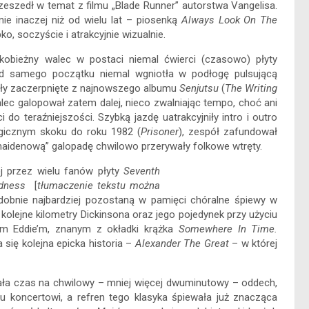
zeszedł w temat z filmu „Blade Runner” autorstwa Vangelisa.
ie inaczej niż od wielu lat – piosenką
Always Look On The
, soczyście i atrakcyjnie wizualnie.
kobieżny walec w postaci niemal ćwierci (czasowo) płyty
d samego początku niemal wgniotła w podłogę pulsującą
stały zaczerpnięte z najnowszego albumu
Senjutsu
(
The Writing
alec galopował zatem dalej, nieco zwalniając tempo, choć ani
do teraźniejszości. Szybką jazdę uatrakcyjniły intro i outro
lgicznym skoku do roku 1982 (
Prisoner
), zespół zafundował
nmaidenową” galopadę chwilowo przerywały folkowe wtręty.
j przez wielu fanów płyty
Seventh
Madness
[
tłumaczenie tekstu można
obnie najbardziej pozostaną w pamięci chóralne śpiewy w
kolejne kilometry Dickinsona oraz jego pojedynek przy użyciu
wym Eddie’m, znanym z okładki krążka
Somewhere In Time.
się kolejna epicka historia –
Alexander The Great
– w której
ła czas na chwilowy – mniej więcej dwuminutowy – oddech,
koncertowi, a refren tego klasyka śpiewała już znacząca