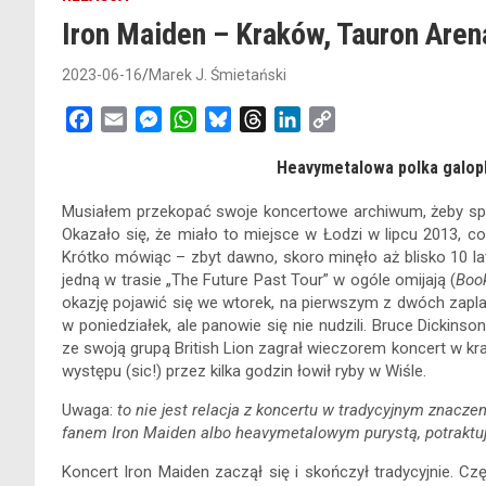
Iron Maiden – Kraków, Tauron Aren
2023-06-16
Marek J. Śmietański
F
E
M
W
B
T
L
C
a
m
e
h
l
h
i
o
Heavymetalowa polka galop
c
a
s
a
u
r
n
p
e
i
s
t
e
e
k
y
Musiałem przekopać swoje koncertowe archiwum, żeby spr
b
l
e
s
s
a
e
L
Okazało się, że miało to miejsce w Łodzi w lipcu 2013, 
o
n
A
k
d
d
i
Krótko mówiąc – zbyt dawno, skoro minęło aż blisko 10 lat.
o
g
p
y
s
I
n
jedną w trasie „The Future Past Tour” w ogóle omijają (
Boo
k
e
p
n
k
okazję pojawić się we wtorek, na pierwszym z dwóch zapl
w poniedziałek, ale panowie się nie nudzili. Bruce Dickinso
r
ze swoją grupą British Lion zagrał wieczorem koncert w kr
występu (sic!) przez kilka godzin łowił ryby w Wiśle.
Uwaga:
to nie jest relacja z koncertu w tradycyjnym znaczen
fanem Iron Maiden albo heavymetalowym purystą, potraktuj t
Koncert Iron Maiden zaczął się i skończył tradycyjnie. Cz