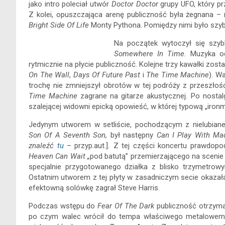
jako intro poleciał utwór
Doctor Doctor
grupy UFO, który pr
Z kolei, opuszczająca arenę publiczność była żegnana – n
Bright Side Of Life
Monty Pythona. Pomiędzy nimi było szybko
Na początek wytoczył się szyb
Somewhere In Time.
Muzyka o
rytmicznie na płycie publiczność. Kolejne trzy kawałki zo
On The Wall
,
Days Of Future Past
i
The Time Machine
). W
trochę nie zmniejszył obrotów w tej podróży z przeszłości 
Time Machine
zagrane na gitarze akustycznej. Po nosta
szalejącej widowni epicką opowieść, w której typową „iro
Jedynym utworem w setliście, pochodzącym z nielubiane
Son Of A Seventh Son,
był następny
Can I Play With 
znaleźć
tu
– przyp.aut.]
.
Z tej części koncertu prawdopod
Heaven Can Wait „
pod batutą” przemierzającego na scenie 
specjalnie przygotowanego działka z blisko trzymetro
Ostatnim utworem z tej płyty w zasadniczym secie okazała 
efektowną solówkę zagrał Steve Harris.
Podczas
wstępu do
Fear Of The Dark
publiczność otrzyma
po czym walec wrócił do tempa właściwego metalowemu 