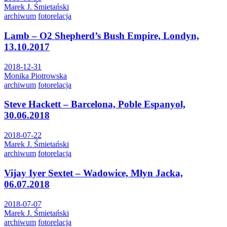
Marek J. Śmietański
archiwum
fotorelacja
Lamb – O2 Shepherd’s Bush Empire, Londyn,
13.10.2017
2018-12-31
Monika Piotrowska
archiwum
fotorelacja
Steve Hackett – Barcelona, Poble Espanyol,
30.06.2018
2018-07-22
Marek J. Śmietański
archiwum
fotorelacja
Vijay Iyer Sextet – Wadowice, Młyn Jacka,
06.07.2018
2018-07-07
Marek J. Śmietański
archiwum
fotorelacja