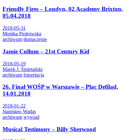
Friendly Fires – Londyn, 02 Academy Brixton,
05.04.2018
2018-05-31
Monika Piotrowska
archiwum
tłumaczenie
Jamie Cullum – 21st Century Kid
2018-05-19
Marek J. Śmietański
archiwum
fotorelacja
26. Finał WOŚP w Warszawie – Plac Defilad,
14.01.2018
2018-01-22
Stanisław Wadas
archiwum
wywiad
Musical Testimony – Billy Sherwood