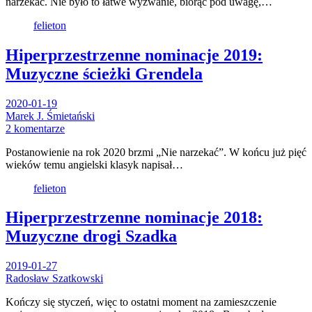
narzekać. Nie było to łatwe wyzwanie, biorąc pod uwagę,…
felieton
Hiperprzestrzenne nominacje 2019:
Muzyczne ścieżki Grendela
2020-01-19
Marek J. Śmietański
2 komentarze
Postanowienie na rok 2020 brzmi „Nie narzekać”. W końcu już pięć
wieków temu angielski klasyk napisał…
felieton
Hiperprzestrzenne nominacje 2018:
Muzyczne drogi Szadka
2019-01-27
Radosław Szatkowski
Kończy się styczeń, więc to ostatni moment na zamieszczenie