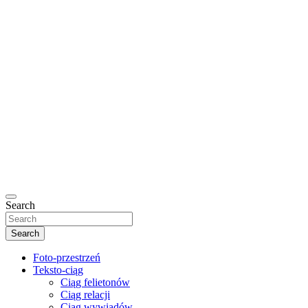
Search
Search
Foto-przestrzeń
Teksto-ciąg
Ciąg felietonów
Ciąg relacji
Ciąg wywiadów