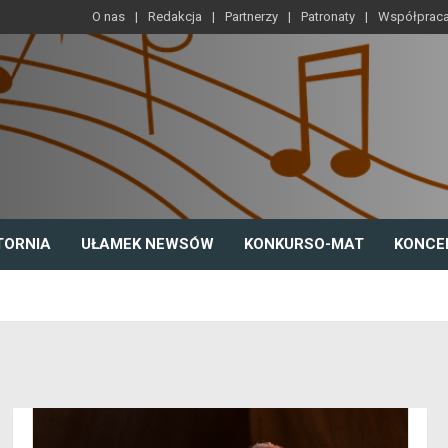
O nas
Redakcja
Partnerzy
Patronaty
Współprac
TORNIA
UŁAMEK NEWSÓW
KONKURSO-MAT
KONCE