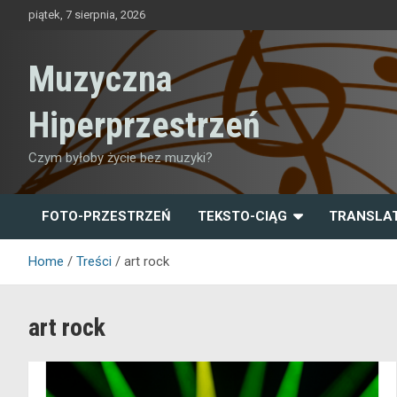
Skip
piątek, 7 sierpnia, 2026
to
content
Muzyczna
Hiperprzestrzeń
Czym byłoby życie bez muzyki?
FOTO-PRZESTRZEŃ
TEKSTO-CIĄG
TRANSLA
Home
Treści
art rock
art rock